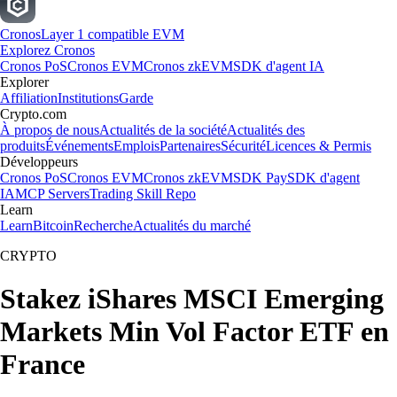
Cronos
Layer 1 compatible EVM
Explorez Cronos
Cronos PoS
Cronos EVM
Cronos zkEVM
SDK d'agent IA
Explorer
Affiliation
Institutions
Garde
Crypto.com
À propos de nous
Actualités de la société
Actualités des
produits
Événements
Emplois
Partenaires
Sécurité
Licences & Permis
Développeurs
Cronos PoS
Cronos EVM
Cronos zkEVM
SDK Pay
SDK d'agent
IA
MCP Servers
Trading Skill Repo
Learn
Learn
Bitcoin
Recherche
Actualités du marché
CRYPTO
Stakez iShares MSCI Emerging
Markets Min Vol Factor ETF en
France