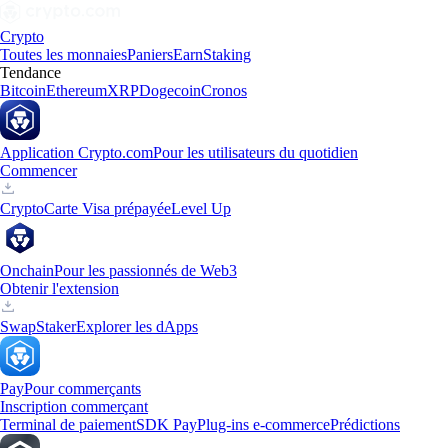
Crypto
Toutes les monnaies
Paniers
Earn
Staking
Tendance
Bitcoin
Ethereum
XRP
Dogecoin
Cronos
Application Crypto.com
Pour les utilisateurs du quotidien
Commencer
Crypto
Carte Visa prépayée
Level Up
Onchain
Pour les passionnés de Web3
Obtenir l'extension
Swap
Staker
Explorer les dApps
Pay
Pour commerçants
Inscription commerçant
Terminal de paiement
SDK Pay
Plug-ins e-commerce
Prédictions