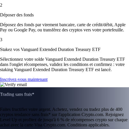
2
Déposer des fonds
Déposez des fonds par virement bancaire, carte de crédit/débit, Apple
Pay ou Google Pay, ou transférez des cryptos vers votre portefeuille.
3
Stakez vos Vanguard Extended Duration Treasury ETF
Sélectionnez votre solde Vanguard Extended Duration Treasury ETF
dans l'onglet récompenses, validez les conditions et confirmez : votre
staking Vanguard Extended Duration Treasury ETF est lancé.
Inscrivez-vous maintenant
Trading sans frais*
Faites fructifier votre argent. Achetez, vendez ou tradez plus de 400
cryptos tendance sans frais* sur l'application Crypto.com. Rejoignez
Level Up et profitez de jusqu'à 6 % de récompenses crypto sur chaque
achat avec la carte Visa Crypto.com. Conditions applicables.