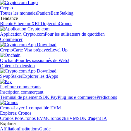
Crypto
Toutes les monnaies
Paniers
Earn
Staking
Tendance
Bitcoin
Ethereum
XRP
Dogecoin
Cronos
Application Crypto.com
Pour les utilisateurs du quotidien
Commencer
Crypto
Carte Visa prépayée
Level Up
Onchain
Pour les passionnés de Web3
Obtenir l'extension
Swap
Staker
Explorer les dApps
Pay
Pour commerçants
Inscription commerçant
Terminal de paiement
SDK Pay
Plug-ins e-commerce
Prédictions
Cronos
Layer 1 compatible EVM
Explorez Cronos
Cronos PoS
Cronos EVM
Cronos zkEVM
SDK d'agent IA
Explorer
Affiliation
Institutions
Garde