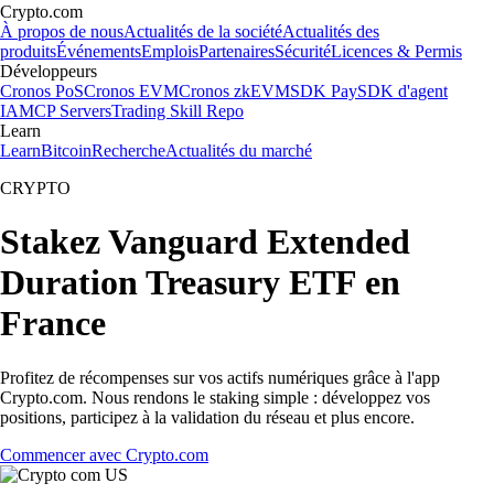
Crypto.com
À propos de nous
Actualités de la société
Actualités des
produits
Événements
Emplois
Partenaires
Sécurité
Licences & Permis
Développeurs
Cronos PoS
Cronos EVM
Cronos zkEVM
SDK Pay
SDK d'agent
IA
MCP Servers
Trading Skill Repo
Learn
Learn
Bitcoin
Recherche
Actualités du marché
CRYPTO
Stakez Vanguard Extended
Duration Treasury ETF en
France
Profitez de récompenses sur vos actifs numériques grâce à l'app
Crypto.com. Nous rendons le staking simple : développez vos
positions, participez à la validation du réseau et plus encore.
Commencer avec Crypto.com