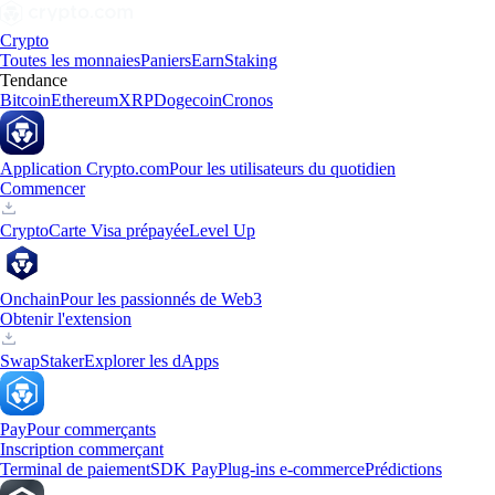
Crypto
Toutes les monnaies
Paniers
Earn
Staking
Tendance
Bitcoin
Ethereum
XRP
Dogecoin
Cronos
Application Crypto.com
Pour les utilisateurs du quotidien
Commencer
Crypto
Carte Visa prépayée
Level Up
Onchain
Pour les passionnés de Web3
Obtenir l'extension
Swap
Staker
Explorer les dApps
Pay
Pour commerçants
Inscription commerçant
Terminal de paiement
SDK Pay
Plug-ins e-commerce
Prédictions