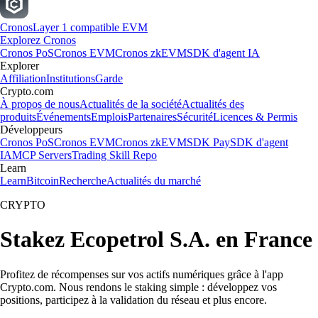
Cronos
Layer 1 compatible EVM
Explorez Cronos
Cronos PoS
Cronos EVM
Cronos zkEVM
SDK d'agent IA
Explorer
Affiliation
Institutions
Garde
Crypto.com
À propos de nous
Actualités de la société
Actualités des
produits
Événements
Emplois
Partenaires
Sécurité
Licences & Permis
Développeurs
Cronos PoS
Cronos EVM
Cronos zkEVM
SDK Pay
SDK d'agent
IA
MCP Servers
Trading Skill Repo
Learn
Learn
Bitcoin
Recherche
Actualités du marché
CRYPTO
Stakez Ecopetrol S.A. en France
Profitez de récompenses sur vos actifs numériques grâce à l'app
Crypto.com. Nous rendons le staking simple : développez vos
positions, participez à la validation du réseau et plus encore.