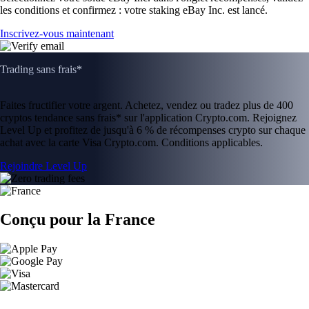
les conditions et confirmez : votre staking eBay Inc. est lancé.
Inscrivez-vous maintenant
Trading sans frais*
Faites fructifier votre argent. Achetez, vendez ou tradez plus de 400
cryptos tendance sans frais* sur l'application Crypto.com. Rejoignez
Level Up et profitez de jusqu'à 6 % de récompenses crypto sur chaque
achat avec la carte Visa Crypto.com. Conditions applicables.
Rejoindre Level Up
Conçu pour la France