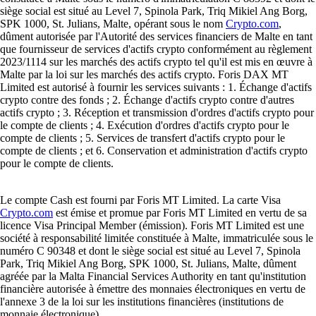
siège social est situé au Level 7, Spinola Park, Triq Mikiel Ang Borg,
SPK 1000, St. Julians, Malte, opérant sous le nom
Crypto.com
,
dûment autorisée par l'Autorité des services financiers de Malte en tant
que fournisseur de services d'actifs crypto conformément au règlement
2023/1114 sur les marchés des actifs crypto tel qu'il est mis en œuvre à
Malte par la loi sur les marchés des actifs crypto. Foris DAX MT
Limited est autorisé à fournir les services suivants : 1. Échange d'actifs
crypto contre des fonds ; 2. Échange d'actifs crypto contre d'autres
actifs crypto ; 3. Réception et transmission d'ordres d'actifs crypto pour
le compte de clients ; 4. Exécution d'ordres d'actifs crypto pour le
compte de clients ; 5. Services de transfert d'actifs crypto pour le
compte de clients ; et 6. Conservation et administration d'actifs crypto
pour le compte de clients.
Le compte Cash est fourni par Foris MT Limited. La carte Visa
Crypto.com
est émise et promue par Foris MT Limited en vertu de sa
licence Visa Principal Member (émission). Foris MT Limited est une
société à responsabilité limitée constituée à Malte, immatriculée sous le
numéro C 90348 et dont le siège social est situé au Level 7, Spinola
Park, Triq Mikiel Ang Borg, SPK 1000, St. Julians, Malte, dûment
agréée par la Malta Financial Services Authority en tant qu'institution
financière autorisée à émettre des monnaies électroniques en vertu de
l'annexe 3 de la loi sur les institutions financières (institutions de
monnaie électronique).