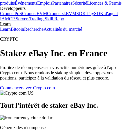
produits
Événements
Emplois
Partenaires
Sécurité
Licences & Permis
Développeurs
Cronos PoS
Cronos EVM
Cronos zkEVM
SDK Pay
SDK d'agent
IA
MCP Servers
Trading Skill Repo
Learn
Learn
Bitcoin
Recherche
Actualités du marché
CRYPTO
Stakez eBay Inc. en France
Profitez de récompenses sur vos actifs numériques grâce à l'app
Crypto.com. Nous rendons le staking simple : développez vos
positions, participez à la validation du réseau et plus encore.
Commencer avec Crypto.com
Tout l'intérêt de staker eBay Inc.
Générez des récompenses