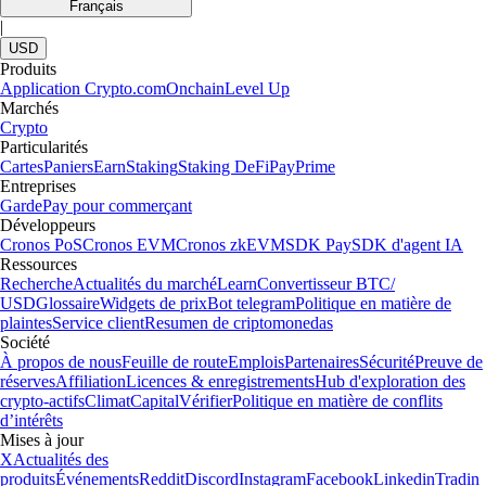
Français
|
USD
Produits
Application Crypto.com
Onchain
Level Up
Marchés
Crypto
Particularités
Cartes
Paniers
Earn
Staking
Staking DeFi
Pay
Prime
Entreprises
Garde
Pay pour commerçant
Développeurs
Cronos PoS
Cronos EVM
Cronos zkEVM
SDK Pay
SDK d'agent IA
Ressources
Recherche
Actualités du marché
Learn
Convertisseur BTC/
USD
Glossaire
Widgets de prix
Bot telegram
Politique en matière de
plaintes
Service client
Resumen de criptomonedas
Société
À propos de nous
Feuille de route
Emplois
Partenaires
Sécurité
Preuve de
réserves
Affiliation
Licences & enregistrements
Hub d'exploration des
crypto-actifs
Climat
Capital
Vérifier
Politique en matière de conflits
d’intérêts
Mises à jour
X
Actualités des
produits
Événements
Reddit
Discord
Instagram
Facebook
Linkedin
Tradin