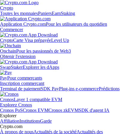
Crypto
Toutes les monnaies
Paniers
Earn
Staking
Application Crypto.com
Pour les utilisateurs du quotidien
Commencer
Crypto
Carte Visa prépayée
Level Up
Onchain
Pour les passionnés de Web3
Obtenir l'extension
Swap
Staker
Explorer les dApps
Pay
Pour commerçants
Inscription commerçant
Terminal de paiement
SDK Pay
Plug-ins e-commerce
Prédictions
Cronos
Layer 1 compatible EVM
Explorez Cronos
Cronos PoS
Cronos EVM
Cronos zkEVM
SDK d'agent IA
Explorer
Affiliation
Institutions
Garde
Crypto.com
À propos de nous
Actualités de la société
Actualités des