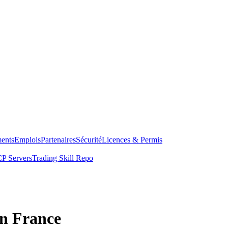
ents
Emplois
Partenaires
Sécurité
Licences & Permis
P Servers
Trading Skill Repo
en France