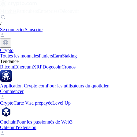
Marchés
Particuliers
Entreprises
Découvrir
/
Se connecter
S'inscrire
Crypto
Toutes les monnaies
Paniers
Earn
Staking
Tendance
Bitcoin
Ethereum
XRP
Dogecoin
Cronos
Application Crypto.com
Pour les utilisateurs du quotidien
Commencer
Crypto
Carte Visa prépayée
Level Up
Onchain
Pour les passionnés de Web3
Obtenir l'extension