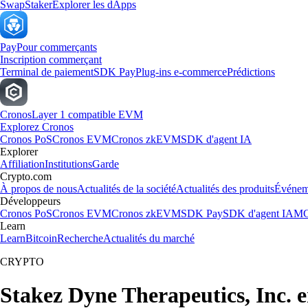
Swap
Staker
Explorer les dApps
Pay
Pour commerçants
Inscription commerçant
Terminal de paiement
SDK Pay
Plug-ins e-commerce
Prédictions
Cronos
Layer 1 compatible EVM
Explorez Cronos
Cronos PoS
Cronos EVM
Cronos zkEVM
SDK d'agent IA
Explorer
Affiliation
Institutions
Garde
Crypto.com
À propos de nous
Actualités de la société
Actualités des produits
Événem
Développeurs
Cronos PoS
Cronos EVM
Cronos zkEVM
SDK Pay
SDK d'agent IA
MC
Learn
Learn
Bitcoin
Recherche
Actualités du marché
CRYPTO
Stakez Dyne Therapeutics, Inc. 