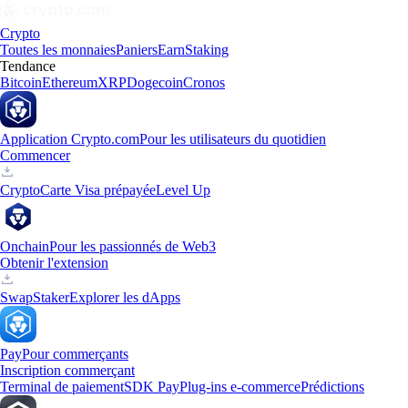
Crypto
Toutes les monnaies
Paniers
Earn
Staking
Tendance
Bitcoin
Ethereum
XRP
Dogecoin
Cronos
Application Crypto.com
Pour les utilisateurs du quotidien
Commencer
Crypto
Carte Visa prépayée
Level Up
Onchain
Pour les passionnés de Web3
Obtenir l'extension
Swap
Staker
Explorer les dApps
Pay
Pour commerçants
Inscription commerçant
Terminal de paiement
SDK Pay
Plug-ins e-commerce
Prédictions