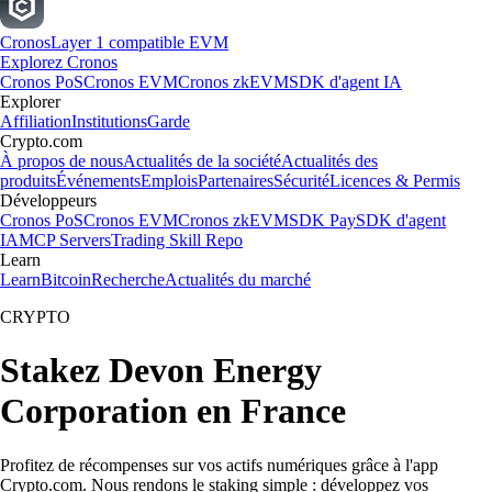
Cronos
Layer 1 compatible EVM
Explorez Cronos
Cronos PoS
Cronos EVM
Cronos zkEVM
SDK d'agent IA
Explorer
Affiliation
Institutions
Garde
Crypto.com
À propos de nous
Actualités de la société
Actualités des
produits
Événements
Emplois
Partenaires
Sécurité
Licences & Permis
Développeurs
Cronos PoS
Cronos EVM
Cronos zkEVM
SDK Pay
SDK d'agent
IA
MCP Servers
Trading Skill Repo
Learn
Learn
Bitcoin
Recherche
Actualités du marché
CRYPTO
Stakez Devon Energy
Corporation en France
Profitez de récompenses sur vos actifs numériques grâce à l'app
Crypto.com. Nous rendons le staking simple : développez vos