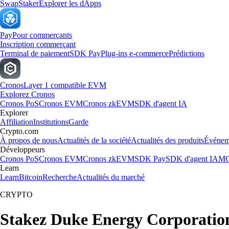
Swap
Staker
Explorer les dApps
Pay
Pour commerçants
Inscription commerçant
Terminal de paiement
SDK Pay
Plug-ins e-commerce
Prédictions
Cronos
Layer 1 compatible EVM
Explorez Cronos
Cronos PoS
Cronos EVM
Cronos zkEVM
SDK d'agent IA
Explorer
Affiliation
Institutions
Garde
Crypto.com
À propos de nous
Actualités de la société
Actualités des produits
Événem
Développeurs
Cronos PoS
Cronos EVM
Cronos zkEVM
SDK Pay
SDK d'agent IA
MC
Learn
Learn
Bitcoin
Recherche
Actualités du marché
CRYPTO
Stakez Duke Energy Corporatio