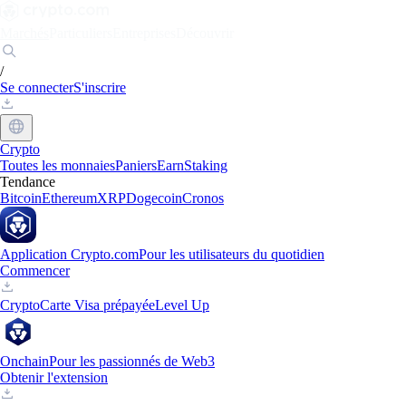
Marchés
Particuliers
Entreprises
Découvrir
/
Se connecter
S'inscrire
Crypto
Toutes les monnaies
Paniers
Earn
Staking
Tendance
Bitcoin
Ethereum
XRP
Dogecoin
Cronos
Application Crypto.com
Pour les utilisateurs du quotidien
Commencer
Crypto
Carte Visa prépayée
Level Up
Onchain
Pour les passionnés de Web3
Obtenir l'extension