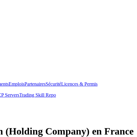
ents
Emplois
Partenaires
Sécurité
Licences & Permis
P Servers
Trading Skill Repo
n (Holding Company) en France