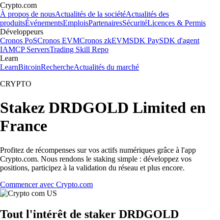
Crypto.com
À propos de nous
Actualités de la société
Actualités des
produits
Événements
Emplois
Partenaires
Sécurité
Licences & Permis
Développeurs
Cronos PoS
Cronos EVM
Cronos zkEVM
SDK Pay
SDK d'agent
IA
MCP Servers
Trading Skill Repo
Learn
Learn
Bitcoin
Recherche
Actualités du marché
CRYPTO
Stakez DRDGOLD Limited en
France
Profitez de récompenses sur vos actifs numériques grâce à l'app
Crypto.com. Nous rendons le staking simple : développez vos
positions, participez à la validation du réseau et plus encore.
Commencer avec Crypto.com
Tout l'intérêt de staker DRDGOLD