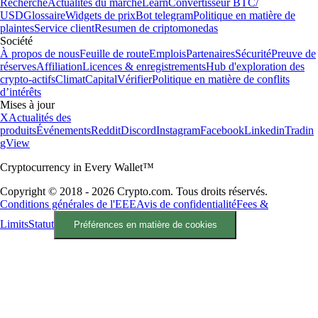
Recherche
Actualités du marché
Learn
Convertisseur BTC/
USD
Glossaire
Widgets de prix
Bot telegram
Politique en matière de
plaintes
Service client
Resumen de criptomonedas
Société
À propos de nous
Feuille de route
Emplois
Partenaires
Sécurité
Preuve de
réserves
Affiliation
Licences & enregistrements
Hub d'exploration des
crypto-actifs
Climat
Capital
Vérifier
Politique en matière de conflits
d’intérêts
Mises à jour
X
Actualités des
produits
Événements
Reddit
Discord
Instagram
Facebook
Linkedin
Tradin
gView
Cryptocurrency in Every Wallet™
Copyright © 2018 - 2026 Crypto.com. Tous droits réservés.
Conditions générales de l'EEE
Avis de confidentialité
Fees &
Limits
Statut
Préférences en matière de cookies