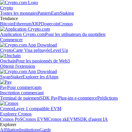
Crypto
Toutes les monnaies
Paniers
Earn
Staking
Tendance
Bitcoin
Ethereum
XRP
Dogecoin
Cronos
Application Crypto.com
Pour les utilisateurs du quotidien
Commencer
Crypto
Carte Visa prépayée
Level Up
Onchain
Pour les passionnés de Web3
Obtenir l'extension
Swap
Staker
Explorer les dApps
Pay
Pour commerçants
Inscription commerçant
Terminal de paiement
SDK Pay
Plug-ins e-commerce
Prédictions
Cronos
Layer 1 compatible EVM
Explorez Cronos
Cronos PoS
Cronos EVM
Cronos zkEVM
SDK d'agent IA
Explorer
Affiliation
Institutions
Garde