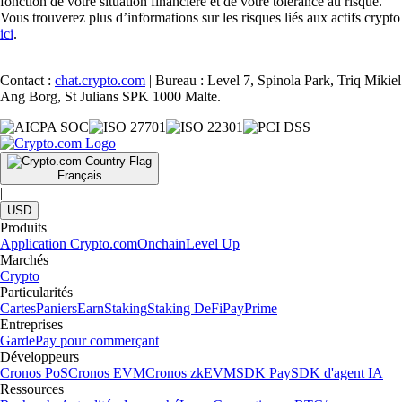
fonction de votre situation financière et de votre tolérance au risque.
Vous trouverez plus d’informations sur les risques liés aux actifs crypto
ici
.
Contact :
chat.crypto.com
| Bureau : Level 7, Spinola Park, Triq Mikiel
Ang Borg, St Julians SPK 1000 Malte.
Français
|
USD
Produits
Application Crypto.com
Onchain
Level Up
Marchés
Crypto
Particularités
Cartes
Paniers
Earn
Staking
Staking DeFi
Pay
Prime
Entreprises
Garde
Pay pour commerçant
Développeurs
Cronos PoS
Cronos EVM
Cronos zkEVM
SDK Pay
SDK d'agent IA
Ressources