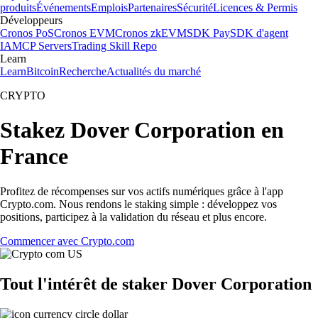
produits
Événements
Emplois
Partenaires
Sécurité
Licences & Permis
Développeurs
Cronos PoS
Cronos EVM
Cronos zkEVM
SDK Pay
SDK d'agent
IA
MCP Servers
Trading Skill Repo
Learn
Learn
Bitcoin
Recherche
Actualités du marché
CRYPTO
Stakez Dover Corporation en
France
Profitez de récompenses sur vos actifs numériques grâce à l'app
Crypto.com. Nous rendons le staking simple : développez vos
positions, participez à la validation du réseau et plus encore.
Commencer avec Crypto.com
Tout l'intérêt de staker Dover Corporation