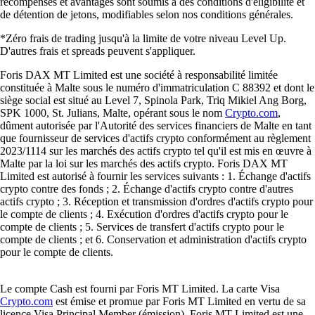
récompenses et avantages sont soumis à des conditions d'éligibilité et
de détention de jetons, modifiables selon nos conditions générales.
*Zéro frais de trading jusqu'à la limite de votre niveau Level Up.
D'autres frais et spreads peuvent s'appliquer.
Foris DAX MT Limited est une société à responsabilité limitée
constituée à Malte sous le numéro d'immatriculation C 88392 et dont le
siège social est situé au Level 7, Spinola Park, Triq Mikiel Ang Borg,
SPK 1000, St. Julians, Malte, opérant sous le nom
Crypto.com
,
dûment autorisée par l'Autorité des services financiers de Malte en tant
que fournisseur de services d'actifs crypto conformément au règlement
2023/1114 sur les marchés des actifs crypto tel qu'il est mis en œuvre à
Malte par la loi sur les marchés des actifs crypto. Foris DAX MT
Limited est autorisé à fournir les services suivants : 1. Échange d'actifs
crypto contre des fonds ; 2. Échange d'actifs crypto contre d'autres
actifs crypto ; 3. Réception et transmission d'ordres d'actifs crypto pour
le compte de clients ; 4. Exécution d'ordres d'actifs crypto pour le
compte de clients ; 5. Services de transfert d'actifs crypto pour le
compte de clients ; et 6. Conservation et administration d'actifs crypto
pour le compte de clients.
Le compte Cash est fourni par Foris MT Limited. La carte Visa
Crypto.com
est émise et promue par Foris MT Limited en vertu de sa
licence Visa Principal Member (émission). Foris MT Limited est une