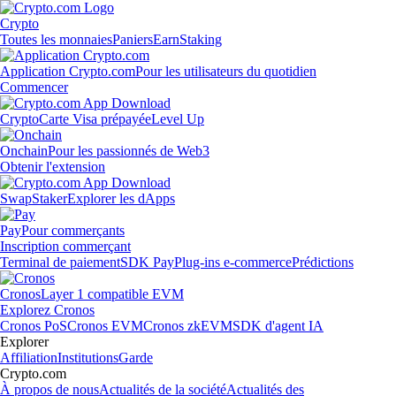
Crypto
Toutes les monnaies
Paniers
Earn
Staking
Application Crypto.com
Pour les utilisateurs du quotidien
Commencer
Crypto
Carte Visa prépayée
Level Up
Onchain
Pour les passionnés de Web3
Obtenir l'extension
Swap
Staker
Explorer les dApps
Pay
Pour commerçants
Inscription commerçant
Terminal de paiement
SDK Pay
Plug-ins e-commerce
Prédictions
Cronos
Layer 1 compatible EVM
Explorez Cronos
Cronos PoS
Cronos EVM
Cronos zkEVM
SDK d'agent IA
Explorer
Affiliation
Institutions
Garde
Crypto.com
À propos de nous
Actualités de la société
Actualités des