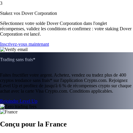
3
Stakez vos Dover Corporation
Sélectionnez votre solde Dover Corporation dans l'onglet
récompenses, validez les conditions et confirmez : votre staking Dover
Corporation est lancé.
Inscrivez-vous maintenant
Trading sans frais*
Faites fructifier votre argent. Achetez, vendez ou tradez plus de 400
cryptos tendance sans frais* sur l'application Crypto.com. Rejoignez
Level Up et profitez de jusqu'à 6 % de récompenses crypto sur chaque
achat avec la carte Visa Crypto.com. Conditions applicables.
Rejoindre Level Up
Conçu pour la France