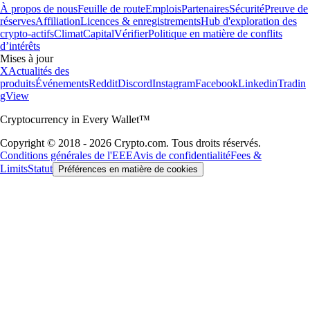
À propos de nous
Feuille de route
Emplois
Partenaires
Sécurité
Preuve de
réserves
Affiliation
Licences & enregistrements
Hub d'exploration des
crypto-actifs
Climat
Capital
Vérifier
Politique en matière de conflits
d’intérêts
Mises à jour
X
Actualités des
produits
Événements
Reddit
Discord
Instagram
Facebook
Linkedin
Tradin
gView
Cryptocurrency in Every Wallet™
Copyright © 2018 - 2026 Crypto.com. Tous droits réservés.
Conditions générales de l'EEE
Avis de confidentialité
Fees &
Limits
Statut
Préférences en matière de cookies