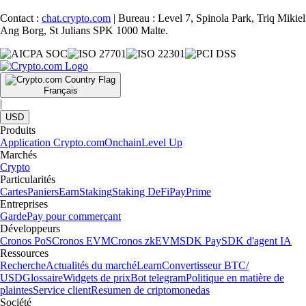
Contact :
chat.crypto.com
| Bureau : Level 7, Spinola Park, Triq Mikiel
Ang Borg, St Julians SPK 1000 Malte.
Français
|
USD
Produits
Application Crypto.com
Onchain
Level Up
Marchés
Crypto
Particularités
Cartes
Paniers
Earn
Staking
Staking DeFi
Pay
Prime
Entreprises
Garde
Pay pour commerçant
Développeurs
Cronos PoS
Cronos EVM
Cronos zkEVM
SDK Pay
SDK d'agent IA
Ressources
Recherche
Actualités du marché
Learn
Convertisseur BTC/
USD
Glossaire
Widgets de prix
Bot telegram
Politique en matière de
plaintes
Service client
Resumen de criptomonedas
Société