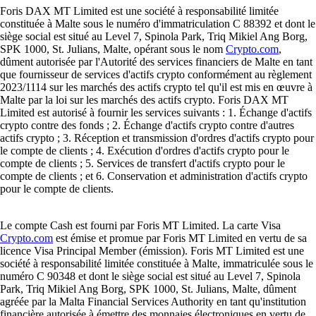
Foris DAX MT Limited est une société à responsabilité limitée
constituée à Malte sous le numéro d'immatriculation C 88392 et dont le
siège social est situé au Level 7, Spinola Park, Triq Mikiel Ang Borg,
SPK 1000, St. Julians, Malte, opérant sous le nom
Crypto.com
,
dûment autorisée par l'Autorité des services financiers de Malte en tant
que fournisseur de services d'actifs crypto conformément au règlement
2023/1114 sur les marchés des actifs crypto tel qu'il est mis en œuvre à
Malte par la loi sur les marchés des actifs crypto. Foris DAX MT
Limited est autorisé à fournir les services suivants : 1. Échange d'actifs
crypto contre des fonds ; 2. Échange d'actifs crypto contre d'autres
actifs crypto ; 3. Réception et transmission d'ordres d'actifs crypto pour
le compte de clients ; 4. Exécution d'ordres d'actifs crypto pour le
compte de clients ; 5. Services de transfert d'actifs crypto pour le
compte de clients ; et 6. Conservation et administration d'actifs crypto
pour le compte de clients.
Le compte Cash est fourni par Foris MT Limited. La carte Visa
Crypto.com
est émise et promue par Foris MT Limited en vertu de sa
licence Visa Principal Member (émission). Foris MT Limited est une
société à responsabilité limitée constituée à Malte, immatriculée sous le
numéro C 90348 et dont le siège social est situé au Level 7, Spinola
Park, Triq Mikiel Ang Borg, SPK 1000, St. Julians, Malte, dûment
agréée par la Malta Financial Services Authority en tant qu'institution
financière autorisée à émettre des monnaies électroniques en vertu de