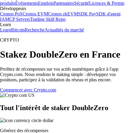
produits
Événements
Emplois
Partenaires
Sécurité
Licences & Permis
Développeurs
Cronos PoS
Cronos EVM
Cronos zkEVM
SDK Pay
SDK d'agent
IA
MCP Servers
Trading Skill Repo
Learn
Learn
Bitcoin
Recherche
Actualités du marché
CRYPTO
Stakez DoubleZero en France
Profitez de récompenses sur vos actifs numériques grâce à l'app
Crypto.com. Nous rendons le staking simple : développez vos
positions, participez à la validation du réseau et plus encore.
Commencer avec Crypto.com
Tout l'intérêt de staker DoubleZero
Générez des récompenses