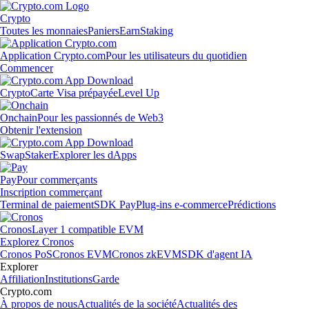
Crypto
Toutes les monnaies
Paniers
Earn
Staking
Application Crypto.com
Pour les utilisateurs du quotidien
Commencer
Crypto
Carte Visa prépayée
Level Up
Onchain
Pour les passionnés de Web3
Obtenir l'extension
Swap
Staker
Explorer les dApps
Pay
Pour commerçants
Inscription commerçant
Terminal de paiement
SDK Pay
Plug-ins e-commerce
Prédictions
Cronos
Layer 1 compatible EVM
Explorez Cronos
Cronos PoS
Cronos EVM
Cronos zkEVM
SDK d'agent IA
Explorer
Affiliation
Institutions
Garde
Crypto.com
À propos de nous
Actualités de la société
Actualités des