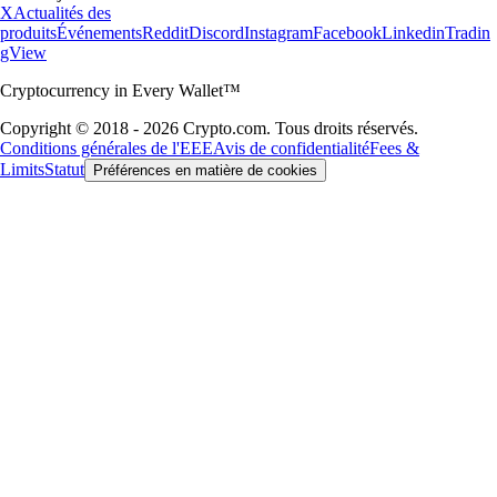
X
Actualités des
produits
Événements
Reddit
Discord
Instagram
Facebook
Linkedin
Tradin
gView
Cryptocurrency in Every Wallet™
Copyright © 2018 - 2026 Crypto.com. Tous droits réservés.
Conditions générales de l'EEE
Avis de confidentialité
Fees &
Limits
Statut
Préférences en matière de cookies