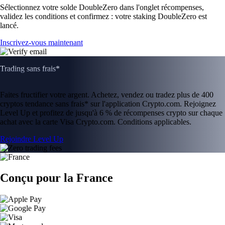
Sélectionnez votre solde DoubleZero dans l'onglet récompenses,
validez les conditions et confirmez : votre staking DoubleZero est
lancé.
Inscrivez-vous maintenant
Trading sans frais*
Faites fructifier votre argent. Achetez, vendez ou tradez plus de 400
cryptos tendance sans frais* sur l'application Crypto.com. Rejoignez
Level Up et profitez de jusqu'à 6 % de récompenses crypto sur chaque
achat avec la carte Visa Crypto.com. Conditions applicables.
Rejoindre Level Up
Conçu pour la France