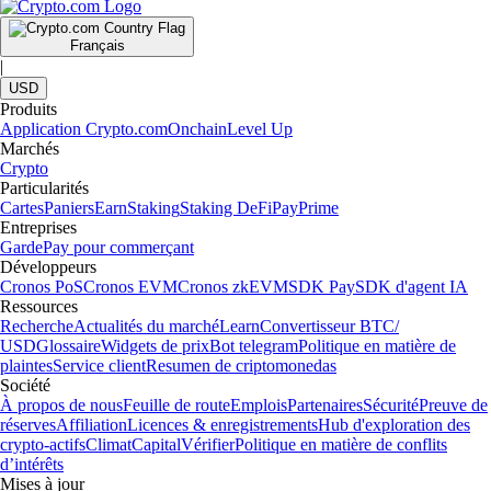
Français
|
USD
Produits
Application Crypto.com
Onchain
Level Up
Marchés
Crypto
Particularités
Cartes
Paniers
Earn
Staking
Staking DeFi
Pay
Prime
Entreprises
Garde
Pay pour commerçant
Développeurs
Cronos PoS
Cronos EVM
Cronos zkEVM
SDK Pay
SDK d'agent IA
Ressources
Recherche
Actualités du marché
Learn
Convertisseur BTC/
USD
Glossaire
Widgets de prix
Bot telegram
Politique en matière de
plaintes
Service client
Resumen de criptomonedas
Société
À propos de nous
Feuille de route
Emplois
Partenaires
Sécurité
Preuve de
réserves
Affiliation
Licences & enregistrements
Hub d'exploration des
crypto-actifs
Climat
Capital
Vérifier
Politique en matière de conflits
d’intérêts
Mises à jour