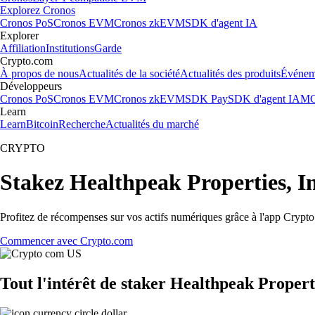
Explorez Cronos
Cronos PoS
Cronos EVM
Cronos zkEVM
SDK d'agent IA
Explorer
Affiliation
Institutions
Garde
Crypto.com
À propos de nous
Actualités de la société
Actualités des produits
Événem
Développeurs
Cronos PoS
Cronos EVM
Cronos zkEVM
SDK Pay
SDK d'agent IA
MC
Learn
Learn
Bitcoin
Recherche
Actualités du marché
CRYPTO
Stakez Healthpeak Properties, I
Profitez de récompenses sur vos actifs numériques grâce à l'app Crypto.
Commencer avec Crypto.com
Tout l'intérêt de staker Healthpeak Properti