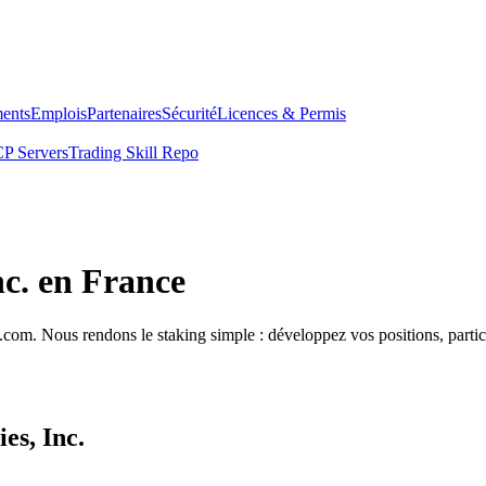
ents
Emplois
Partenaires
Sécurité
Licences & Permis
P Servers
Trading Skill Repo
nc. en France
com. Nous rendons le staking simple : développez vos positions, partici
es, Inc.