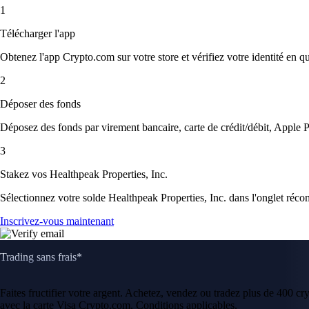
1
Télécharger l'app
Obtenez l'app Crypto.com sur votre store et vérifiez votre identité en 
2
Déposer des fonds
Déposez des fonds par virement bancaire, carte de crédit/débit, Apple P
3
Stakez vos Healthpeak Properties, Inc.
Sélectionnez votre solde Healthpeak Properties, Inc. dans l'onglet récom
Inscrivez-vous maintenant
Trading sans frais*
Faites fructifier votre argent. Achetez, vendez ou tradez plus de 400 c
avec la carte Visa Crypto.com. Conditions applicables.