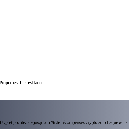
roperties, Inc. est lancé.
el Up et profitez de jusqu'à 6 % de récompenses crypto sur chaque achat