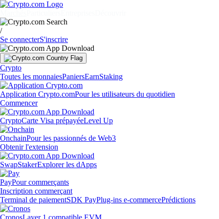
Marchés
Particuliers
Entreprises
Découvrir
/
Se connecter
S'inscrire
Crypto
Toutes les monnaies
Paniers
Earn
Staking
Application Crypto.com
Pour les utilisateurs du quotidien
Commencer
Crypto
Carte Visa prépayée
Level Up
Onchain
Pour les passionnés de Web3
Obtenir l'extension
Swap
Staker
Explorer les dApps
Pay
Pour commerçants
Inscription commerçant
Terminal de paiement
SDK Pay
Plug-ins e-commerce
Prédictions
Cronos
Layer 1 compatible EVM