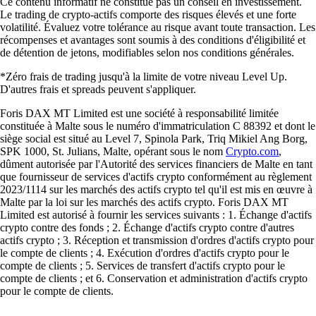
Ce contenu informatif ne constitue pas un conseil en investissement.
Le trading de crypto-actifs comporte des risques élevés et une forte
volatilité. Évaluez votre tolérance au risque avant toute transaction. Les
récompenses et avantages sont soumis à des conditions d'éligibilité et
de détention de jetons, modifiables selon nos conditions générales.
*Zéro frais de trading jusqu'à la limite de votre niveau Level Up.
D'autres frais et spreads peuvent s'appliquer.
Foris DAX MT Limited est une société à responsabilité limitée
constituée à Malte sous le numéro d'immatriculation C 88392 et dont le
siège social est situé au Level 7, Spinola Park, Triq Mikiel Ang Borg,
SPK 1000, St. Julians, Malte, opérant sous le nom
Crypto.com
,
dûment autorisée par l'Autorité des services financiers de Malte en tant
que fournisseur de services d'actifs crypto conformément au règlement
2023/1114 sur les marchés des actifs crypto tel qu'il est mis en œuvre à
Malte par la loi sur les marchés des actifs crypto. Foris DAX MT
Limited est autorisé à fournir les services suivants : 1. Échange d'actifs
crypto contre des fonds ; 2. Échange d'actifs crypto contre d'autres
actifs crypto ; 3. Réception et transmission d'ordres d'actifs crypto pour
le compte de clients ; 4. Exécution d'ordres d'actifs crypto pour le
compte de clients ; 5. Services de transfert d'actifs crypto pour le
compte de clients ; et 6. Conservation et administration d'actifs crypto
pour le compte de clients.