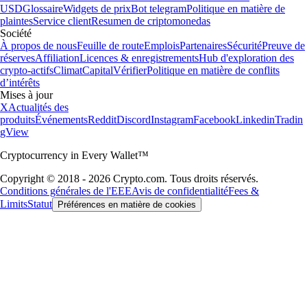
USD
Glossaire
Widgets de prix
Bot telegram
Politique en matière de
plaintes
Service client
Resumen de criptomonedas
Société
À propos de nous
Feuille de route
Emplois
Partenaires
Sécurité
Preuve de
réserves
Affiliation
Licences & enregistrements
Hub d'exploration des
crypto-actifs
Climat
Capital
Vérifier
Politique en matière de conflits
d’intérêts
Mises à jour
X
Actualités des
produits
Événements
Reddit
Discord
Instagram
Facebook
Linkedin
Tradin
gView
Cryptocurrency in Every Wallet™
Copyright © 2018 - 2026 Crypto.com. Tous droits réservés.
Conditions générales de l'EEE
Avis de confidentialité
Fees &
Limits
Statut
Préférences en matière de cookies