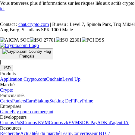
Vous trouverez plus d’informations sur les risques liés aux actifs crypto
ici
.
Contact :
chat.crypto.com
| Bureau : Level 7, Spinola Park, Triq Mikiel
Ang Borg, St Julians SPK 1000 Malte.
Français
|
USD
Produits
Application Crypto.com
Onchain
Level Up
Marchés
Crypto
Particularités
Cartes
Paniers
Earn
Staking
Staking DeFi
Pay
Prime
Entreprises
Garde
Pay pour commerçant
Développeurs
Cronos PoS
Cronos EVM
Cronos zkEVM
SDK Pay
SDK d'agent IA
Ressources
Recherche
Actualités du marché
Learn
Convertisseur BTC/