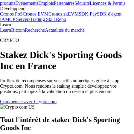
produits
Événements
Emplois
Partenaires
Sécurité
Licences & Permis
Développeurs
Cronos PoS
Cronos EVM
Cronos zkEVM
SDK Pay
SDK d'agent
IA
MCP Servers
Trading Skill Repo
Learn
Learn
Bitcoin
Recherche
Actualités du marché
CRYPTO
Stakez Dick's Sporting Goods
Inc en France
Profitez de récompenses sur vos actifs numériques grâce à l'app
Crypto.com. Nous rendons le staking simple : développez vos
positions, participez à la validation du réseau et plus encore.
Commencer avec Crypto.com
Tout l'intérêt de staker Dick's Sporting
Goods Inc