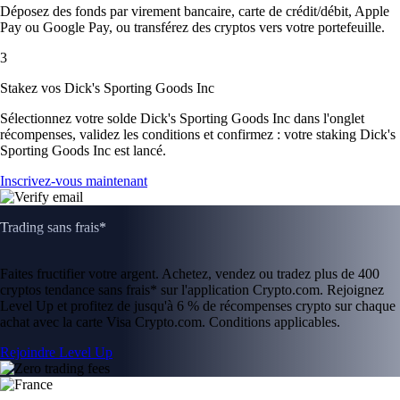
Déposez des fonds par virement bancaire, carte de crédit/débit, Apple
Pay ou Google Pay, ou transférez des cryptos vers votre portefeuille.
3
Stakez vos Dick's Sporting Goods Inc
Sélectionnez votre solde Dick's Sporting Goods Inc dans l'onglet
récompenses, validez les conditions et confirmez : votre staking Dick's
Sporting Goods Inc est lancé.
Inscrivez-vous maintenant
Trading sans frais*
Faites fructifier votre argent. Achetez, vendez ou tradez plus de 400
cryptos tendance sans frais* sur l'application Crypto.com. Rejoignez
Level Up et profitez de jusqu'à 6 % de récompenses crypto sur chaque
achat avec la carte Visa Crypto.com. Conditions applicables.
Rejoindre Level Up