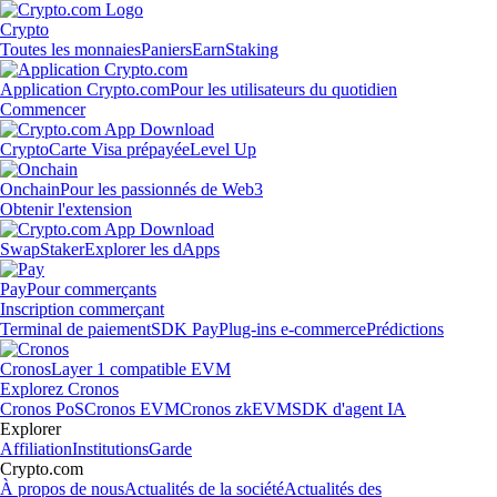
Crypto
Toutes les monnaies
Paniers
Earn
Staking
Application Crypto.com
Pour les utilisateurs du quotidien
Commencer
Crypto
Carte Visa prépayée
Level Up
Onchain
Pour les passionnés de Web3
Obtenir l'extension
Swap
Staker
Explorer les dApps
Pay
Pour commerçants
Inscription commerçant
Terminal de paiement
SDK Pay
Plug-ins e-commerce
Prédictions
Cronos
Layer 1 compatible EVM
Explorez Cronos
Cronos PoS
Cronos EVM
Cronos zkEVM
SDK d'agent IA
Explorer
Affiliation
Institutions
Garde
Crypto.com
À propos de nous
Actualités de la société
Actualités des