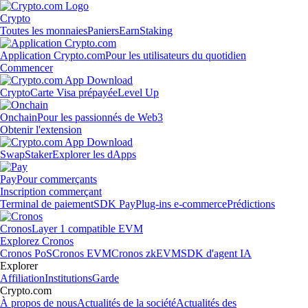
Crypto
Toutes les monnaies
Paniers
Earn
Staking
Application Crypto.com
Pour les utilisateurs du quotidien
Commencer
Crypto
Carte Visa prépayée
Level Up
Onchain
Pour les passionnés de Web3
Obtenir l'extension
Swap
Staker
Explorer les dApps
Pay
Pour commerçants
Inscription commerçant
Terminal de paiement
SDK Pay
Plug-ins e-commerce
Prédictions
Cronos
Layer 1 compatible EVM
Explorez Cronos
Cronos PoS
Cronos EVM
Cronos zkEVM
SDK d'agent IA
Explorer
Affiliation
Institutions
Garde
Crypto.com
À propos de nous
Actualités de la société
Actualités des