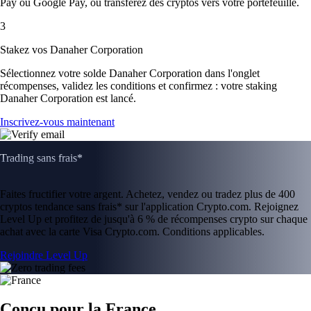
Pay ou Google Pay, ou transférez des cryptos vers votre portefeuille.
3
Stakez vos Danaher Corporation
Sélectionnez votre solde Danaher Corporation dans l'onglet
récompenses, validez les conditions et confirmez : votre staking
Danaher Corporation est lancé.
Inscrivez-vous maintenant
Trading sans frais*
Faites fructifier votre argent. Achetez, vendez ou tradez plus de 400
cryptos tendance sans frais* sur l'application Crypto.com. Rejoignez
Level Up et profitez de jusqu'à 6 % de récompenses crypto sur chaque
achat avec la carte Visa Crypto.com. Conditions applicables.
Rejoindre Level Up
Conçu pour la France