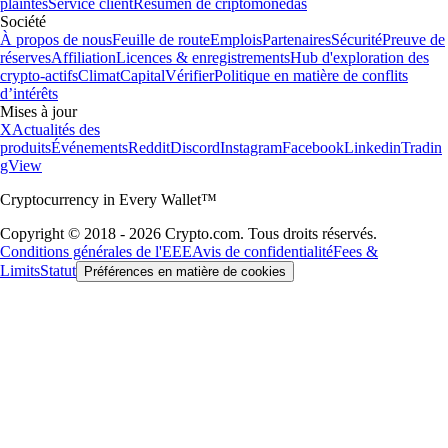
plaintes
Service client
Resumen de criptomonedas
Société
À propos de nous
Feuille de route
Emplois
Partenaires
Sécurité
Preuve de
réserves
Affiliation
Licences & enregistrements
Hub d'exploration des
crypto-actifs
Climat
Capital
Vérifier
Politique en matière de conflits
d’intérêts
Mises à jour
X
Actualités des
produits
Événements
Reddit
Discord
Instagram
Facebook
Linkedin
Tradin
gView
Cryptocurrency in Every Wallet™
Copyright © 2018 - 2026 Crypto.com. Tous droits réservés.
Conditions générales de l'EEE
Avis de confidentialité
Fees &
Limits
Statut
Préférences en matière de cookies