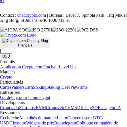
ici
.
Contact :
chat.crypto.com
| Bureau : Level 7, Spinola Park, Triq Mikiel
Ang Borg, St Julians SPK 1000 Malte.
Français
|
USD
Produits
Application Crypto.com
Onchain
Level Up
Marchés
Crypto
Particularités
Cartes
Paniers
Earn
Staking
Staking DeFi
Pay
Prime
Entreprises
Garde
Pay pour commerçant
Développeurs
Cronos PoS
Cronos EVM
Cronos zkEVM
SDK Pay
SDK d'agent IA
Ressources
Recherche
Actualités du marché
Learn
Convertisseur BTC/
USD
Glossaire
Widgets de prix
Bot telegram
Politique en matière de