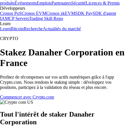
produits
Événements
Emplois
Partenaires
Sécurité
Licences & Permis
Développeurs
Cronos PoS
Cronos EVM
Cronos zkEVM
SDK Pay
SDK d'agent
IA
MCP Servers
Trading Skill Repo
Learn
Learn
Bitcoin
Recherche
Actualités du marché
CRYPTO
Stakez Danaher Corporation en
France
Profitez de récompenses sur vos actifs numériques grâce à l'app
Crypto.com. Nous rendons le staking simple : développez vos
positions, participez à la validation du réseau et plus encore.
Commencer avec Crypto.com
Tout l'intérêt de staker Danaher
Corporation