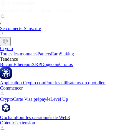
Marchés
Particuliers
Entreprises
Découvrir
/
Se connecter
S'inscrire
Crypto
Toutes les monnaies
Paniers
Earn
Staking
Tendance
Bitcoin
Ethereum
XRP
Dogecoin
Cronos
Application Crypto.com
Pour les utilisateurs du quotidien
Commencer
Crypto
Carte Visa prépayée
Level Up
Onchain
Pour les passionnés de Web3
Obtenir l'extension