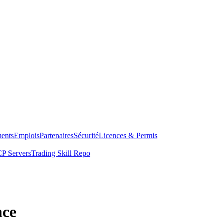
ents
Emplois
Partenaires
Sécurité
Licences & Permis
P Servers
Trading Skill Repo
nce