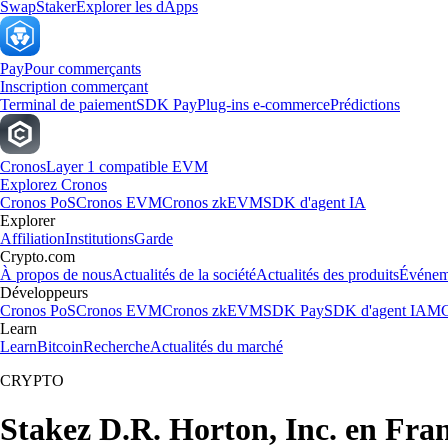
Swap
Staker
Explorer les dApps
Pay
Pour commerçants
Inscription commerçant
Terminal de paiement
SDK Pay
Plug-ins e-commerce
Prédictions
Cronos
Layer 1 compatible EVM
Explorez Cronos
Cronos PoS
Cronos EVM
Cronos zkEVM
SDK d'agent IA
Explorer
Affiliation
Institutions
Garde
Crypto.com
À propos de nous
Actualités de la société
Actualités des produits
Événem
Développeurs
Cronos PoS
Cronos EVM
Cronos zkEVM
SDK Pay
SDK d'agent IA
MC
Learn
Learn
Bitcoin
Recherche
Actualités du marché
CRYPTO
Stakez D.R. Horton, Inc. en Fra