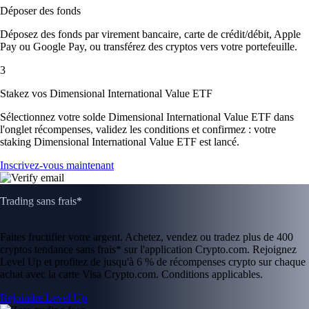
Déposer des fonds
Déposez des fonds par virement bancaire, carte de crédit/débit, Apple
Pay ou Google Pay, ou transférez des cryptos vers votre portefeuille.
3
Stakez vos Dimensional International Value ETF
Sélectionnez votre solde Dimensional International Value ETF dans
l'onglet récompenses, validez les conditions et confirmez : votre
staking Dimensional International Value ETF est lancé.
Inscrivez-vous maintenant
Trading sans frais*
Faites fructifier votre argent. Achetez, vendez ou tradez plus de 400
cryptos tendance sans frais* sur l'application Crypto.com. Rejoignez
Level Up et profitez de jusqu'à 6 % de récompenses crypto sur chaque
achat avec la carte Visa Crypto.com. Conditions applicables.
Rejoindre Level Up