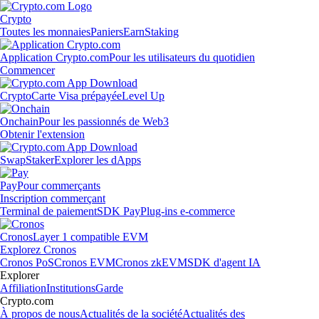
Crypto
Toutes les monnaies
Paniers
Earn
Staking
Application Crypto.com
Pour les utilisateurs du quotidien
Commencer
Crypto
Carte Visa prépayée
Level Up
Onchain
Pour les passionnés de Web3
Obtenir l'extension
Swap
Staker
Explorer les dApps
Pay
Pour commerçants
Inscription commerçant
Terminal de paiement
SDK Pay
Plug-ins e-commerce
Cronos
Layer 1 compatible EVM
Explorez Cronos
Cronos PoS
Cronos EVM
Cronos zkEVM
SDK d'agent IA
Explorer
Affiliation
Institutions
Garde
Crypto.com
À propos de nous
Actualités de la société
Actualités des