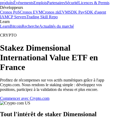
produits
Événements
Emplois
Partenaires
Sécurité
Licences & Permis
Développeurs
Cronos PoS
Cronos EVM
Cronos zkEVM
SDK Pay
SDK d'agent
IA
MCP Servers
Trading Skill Repo
Learn
Learn
Bitcoin
Recherche
Actualités du marché
CRYPTO
Stakez Dimensional
International Value ETF en
France
Profitez de récompenses sur vos actifs numériques grâce à l'app
Crypto.com. Nous rendons le staking simple : développez vos
positions, participez à la validation du réseau et plus encore.
Commencer avec Crypto.com
Tout l'intérêt de staker Dimensional