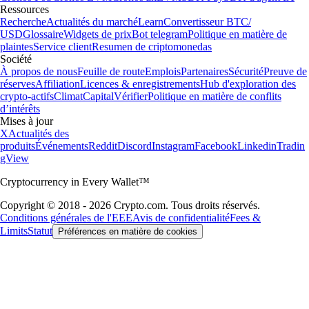
Ressources
Recherche
Actualités du marché
Learn
Convertisseur BTC/
USD
Glossaire
Widgets de prix
Bot telegram
Politique en matière de
plaintes
Service client
Resumen de criptomonedas
Société
À propos de nous
Feuille de route
Emplois
Partenaires
Sécurité
Preuve de
réserves
Affiliation
Licences & enregistrements
Hub d'exploration des
crypto-actifs
Climat
Capital
Vérifier
Politique en matière de conflits
d’intérêts
Mises à jour
X
Actualités des
produits
Événements
Reddit
Discord
Instagram
Facebook
Linkedin
Tradin
gView
Cryptocurrency in Every Wallet™
Copyright © 2018 - 2026 Crypto.com. Tous droits réservés.
Conditions générales de l'EEE
Avis de confidentialité
Fees &
Limits
Statut
Préférences en matière de cookies