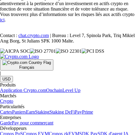
attentivement à la pertinence d’un investissement en actifs crypto en
fonction de votre situation financière et de votre tolérance au risque.
Vous trouverez plus d’informations sur les risques liés aux actifs crypto
ici
.
Contact :
chat.crypto.com
| Bureau : Level 7, Spinola Park, Triq Mikiel
Ang Borg, St Julians SPK 1000 Malte.
Français
|
USD
Produits
Application Crypto.com
Onchain
Level Up
Marchés
Crypto
Particularités
Cartes
Paniers
Earn
Staking
Staking DeFi
Pay
Prime
Entreprises
Garde
Pay pour commerçant
Développeurs
Cronos PoS
Cronos EVM
Cronos zkEVM
SDK Pay
SDK d'agent IA