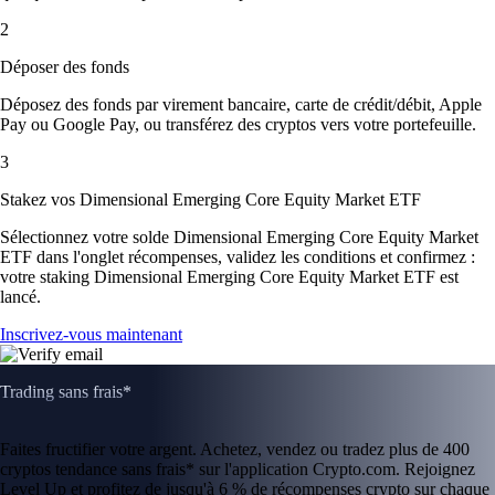
2
Déposer des fonds
Déposez des fonds par virement bancaire, carte de crédit/débit, Apple
Pay ou Google Pay, ou transférez des cryptos vers votre portefeuille.
3
Stakez vos Dimensional Emerging Core Equity Market ETF
Sélectionnez votre solde Dimensional Emerging Core Equity Market
ETF dans l'onglet récompenses, validez les conditions et confirmez :
votre staking Dimensional Emerging Core Equity Market ETF est
lancé.
Inscrivez-vous maintenant
Trading sans frais*
Faites fructifier votre argent. Achetez, vendez ou tradez plus de 400
cryptos tendance sans frais* sur l'application Crypto.com. Rejoignez
Level Up et profitez de jusqu'à 6 % de récompenses crypto sur chaque