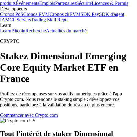
produits
Événements
Emplois
Partenaires
Sécurité
Licences & Permis
Développeurs
Cronos PoS
Cronos EVM
Cronos zkEVM
SDK Pay
SDK d'agent
IA
MCP Servers
Trading Skill Repo
Learn
Learn
Bitcoin
Recherche
Actualités du marché
CRYPTO
Stakez Dimensional Emerging
Core Equity Market ETF en
France
Profitez de récompenses sur vos actifs numériques grâce à l'app
Crypto.com. Nous rendons le staking simple : développez vos
positions, participez à la validation du réseau et plus encore.
Commencer avec Crypto.com
Tout l'intérêt de staker Dimensional