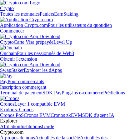
Crypto
Toutes les monnaies
Paniers
Earn
Staking
Application Crypto.com
Pour les utilisateurs du quotidien
Commencer
Crypto
Carte Visa prépayée
Level Up
Onchain
Pour les passionnés de Web3
Obtenir l'extension
Swap
Staker
Explorer les dApps
Pay
Pour commerçants
Inscription commerçant
Terminal de paiement
SDK Pay
Plug-ins e-commerce
Prédictions
Cronos
Layer 1 compatible EVM
Explorez Cronos
Cronos PoS
Cronos EVM
Cronos zkEVM
SDK d'agent IA
Explorer
Affiliation
Institutions
Garde
Crypto.com
À propos de nous
Actualités de la société
Actualités des