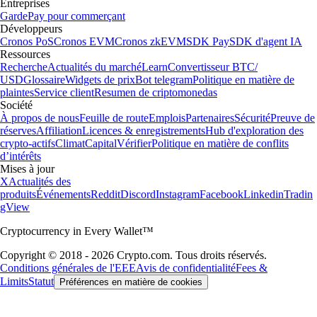
Entreprises
Garde
Pay pour commerçant
Développeurs
Cronos PoS
Cronos EVM
Cronos zkEVM
SDK Pay
SDK d'agent IA
Ressources
Recherche
Actualités du marché
Learn
Convertisseur BTC/
USD
Glossaire
Widgets de prix
Bot telegram
Politique en matière de
plaintes
Service client
Resumen de criptomonedas
Société
À propos de nous
Feuille de route
Emplois
Partenaires
Sécurité
Preuve de
réserves
Affiliation
Licences & enregistrements
Hub d'exploration des
crypto-actifs
Climat
Capital
Vérifier
Politique en matière de conflits
d’intérêts
Mises à jour
X
Actualités des
produits
Événements
Reddit
Discord
Instagram
Facebook
Linkedin
Tradin
gView
Cryptocurrency in Every Wallet™
Copyright © 2018 - 2026 Crypto.com. Tous droits réservés.
Conditions générales de l'EEE
Avis de confidentialité
Fees &
Limits
Statut
Préférences en matière de cookies