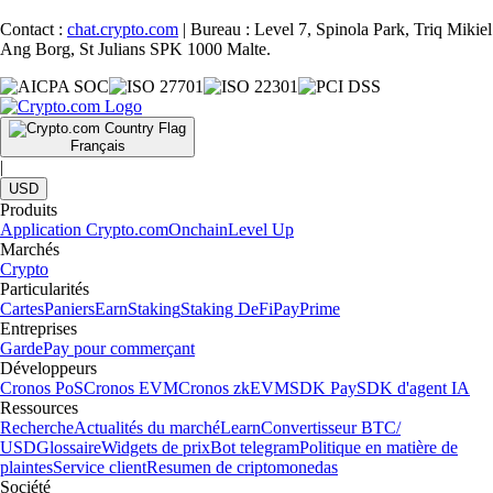
Contact :
chat.crypto.com
| Bureau : Level 7, Spinola Park, Triq Mikiel
Ang Borg, St Julians SPK 1000 Malte.
Français
|
USD
Produits
Application Crypto.com
Onchain
Level Up
Marchés
Crypto
Particularités
Cartes
Paniers
Earn
Staking
Staking DeFi
Pay
Prime
Entreprises
Garde
Pay pour commerçant
Développeurs
Cronos PoS
Cronos EVM
Cronos zkEVM
SDK Pay
SDK d'agent IA
Ressources
Recherche
Actualités du marché
Learn
Convertisseur BTC/
USD
Glossaire
Widgets de prix
Bot telegram
Politique en matière de
plaintes
Service client
Resumen de criptomonedas
Société