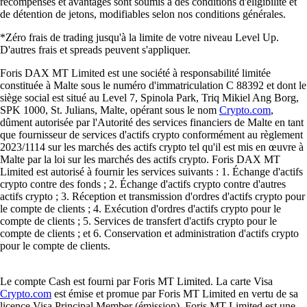
récompenses et avantages sont soumis à des conditions d'éligibilité et
de détention de jetons, modifiables selon nos conditions générales.
*Zéro frais de trading jusqu'à la limite de votre niveau Level Up.
D'autres frais et spreads peuvent s'appliquer.
Foris DAX MT Limited est une société à responsabilité limitée
constituée à Malte sous le numéro d'immatriculation C 88392 et dont le
siège social est situé au Level 7, Spinola Park, Triq Mikiel Ang Borg,
SPK 1000, St. Julians, Malte, opérant sous le nom
Crypto.com
,
dûment autorisée par l'Autorité des services financiers de Malte en tant
que fournisseur de services d'actifs crypto conformément au règlement
2023/1114 sur les marchés des actifs crypto tel qu'il est mis en œuvre à
Malte par la loi sur les marchés des actifs crypto. Foris DAX MT
Limited est autorisé à fournir les services suivants : 1. Échange d'actifs
crypto contre des fonds ; 2. Échange d'actifs crypto contre d'autres
actifs crypto ; 3. Réception et transmission d'ordres d'actifs crypto pour
le compte de clients ; 4. Exécution d'ordres d'actifs crypto pour le
compte de clients ; 5. Services de transfert d'actifs crypto pour le
compte de clients ; et 6. Conservation et administration d'actifs crypto
pour le compte de clients.
Le compte Cash est fourni par Foris MT Limited. La carte Visa
Crypto.com
est émise et promue par Foris MT Limited en vertu de sa
licence Visa Principal Member (émission). Foris MT Limited est une