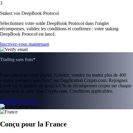
3
Stakez vos DeepBook Protocol
Sélectionnez votre solde DeepBook Protocol dans l'onglet
récompenses, validez les conditions et confirmez : votre staking
DeepBook Protocol est lancé.
Inscrivez-vous maintenant
Trading sans frais*
Faites fructifier votre argent. Achetez, vendez ou tradez plus de 400
cryptos tendance sans frais* sur l'application Crypto.com. Rejoignez
Level Up et profitez de jusqu'à 6 % de récompenses crypto sur chaque
achat avec la carte Visa Crypto.com. Conditions applicables.
Rejoindre Level Up
Conçu pour la France