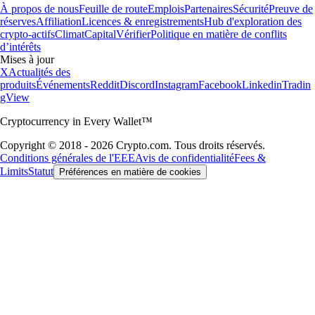
À propos de nous
Feuille de route
Emplois
Partenaires
Sécurité
Preuve de
réserves
Affiliation
Licences & enregistrements
Hub d'exploration des
crypto-actifs
Climat
Capital
Vérifier
Politique en matière de conflits
d’intérêts
Mises à jour
X
Actualités des
produits
Événements
Reddit
Discord
Instagram
Facebook
Linkedin
Tradin
gView
Cryptocurrency in Every Wallet™
Copyright © 2018 - 2026 Crypto.com. Tous droits réservés.
Conditions générales de l'EEE
Avis de confidentialité
Fees &
Limits
Statut
Préférences en matière de cookies