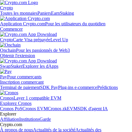
Crypto
Toutes les monnaies
Paniers
Earn
Staking
Application Crypto.com
Pour les utilisateurs du quotidien
Commencer
Crypto
Carte Visa prépayée
Level Up
Onchain
Pour les passionnés de Web3
Obtenir l'extension
Swap
Staker
Explorer les dApps
Pay
Pour commerçants
Inscription commerçant
Terminal de paiement
SDK Pay
Plug-ins e-commerce
Prédictions
Cronos
Layer 1 compatible EVM
Explorez Cronos
Cronos PoS
Cronos EVM
Cronos zkEVM
SDK d'agent IA
Explorer
Affiliation
Institutions
Garde
Crypto.com
À propos de nous
Actualités de la société
Actualités des