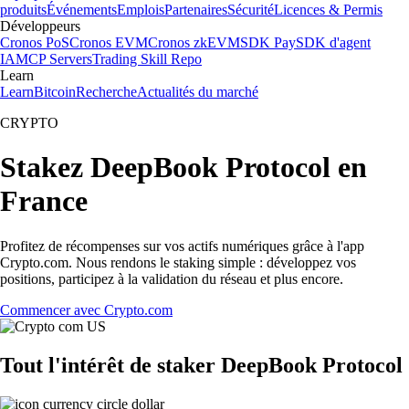
produits
Événements
Emplois
Partenaires
Sécurité
Licences & Permis
Développeurs
Cronos PoS
Cronos EVM
Cronos zkEVM
SDK Pay
SDK d'agent
IA
MCP Servers
Trading Skill Repo
Learn
Learn
Bitcoin
Recherche
Actualités du marché
CRYPTO
Stakez DeepBook Protocol en
France
Profitez de récompenses sur vos actifs numériques grâce à l'app
Crypto.com. Nous rendons le staking simple : développez vos
positions, participez à la validation du réseau et plus encore.
Commencer avec Crypto.com
Tout l'intérêt de staker DeepBook Protocol