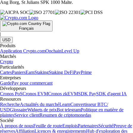
Ang Borg, St Julians SPK 1000 Malte.
Français
|
USD
Produits
Application Crypto.com
Onchain
Level Up
Marchés
Crypto
Particularités
Cartes
Paniers
Earn
Staking
Staking DeFi
Pay
Prime
Entreprises
Garde
Pay pour commerçant
Développeurs
Cronos PoS
Cronos EVM
Cronos zkEVM
SDK Pay
SDK d'agent IA
Ressources
Recherche
Actualités du marché
Learn
Convertisseur BTC/
USD
Glossaire
Widgets de prix
Bot telegram
Politique en matière de
plaintes
Service client
Resumen de criptomonedas
Société
À propos de nous
Feuille de route
Emplois
Partenaires
Sécurité
Preuve de
réserves
Affiliation
Licences & enregistrements
Hub d'exploration des