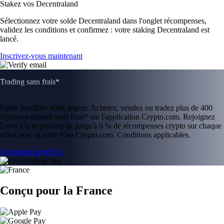
Stakez vos Decentraland
Sélectionnez votre solde Decentraland dans l'onglet récompenses,
validez les conditions et confirmez : votre staking Decentraland est
lancé.
Inscrivez-vous maintenant
Trading sans frais*
Faites fructifier votre argent. Achetez, vendez ou tradez plus de 400
cryptos tendance sans frais* sur l'application Crypto.com. Rejoignez
Level Up et profitez de jusqu'à 6 % de récompenses crypto sur chaque
achat avec la carte Visa Crypto.com. Conditions applicables.
Rejoindre Level Up
Conçu pour la France