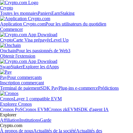
Crypto
Toutes les monnaies
Paniers
Earn
Staking
Application Crypto.com
Pour les utilisateurs du quotidien
Commencer
Crypto
Carte Visa prépayée
Level Up
Onchain
Pour les passionnés de Web3
Obtenir l'extension
Swap
Staker
Explorer les dApps
Pay
Pour commerçants
Inscription commerçant
Terminal de paiement
SDK Pay
Plug-ins e-commerce
Prédictions
Cronos
Layer 1 compatible EVM
Explorez Cronos
Cronos PoS
Cronos EVM
Cronos zkEVM
SDK d'agent IA
Explorer
Affiliation
Institutions
Garde
Crypto.com
À propos de nous
Actualités de la société
Actualités des