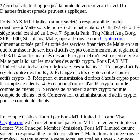
*Zéro frais de trading jusqu'à la limite de votre niveau Level Up.
D'autres frais et spreads peuvent s'appliquer.
Foris DAX MT Limited est une société à responsabilité limitée
constituée à Malte sous le numéro d'immatriculation C 88392 et dont le
siège social est situé au Level 7, Spinola Park, Triq Mikiel Ang Borg,
SPK 1000, St. Julians, Malte, opérant sous le nom
Crypto.com
,
dûment autorisée par l'Autorité des services financiers de Malte en tant
que fournisseur de services d'actifs crypto conformément au règlement
2023/1114 sur les marchés des actifs crypto tel qu'il est mis en œuvre à
Malte par la loi sur les marchés des actifs crypto. Foris DAX MT
Limited est autorisé à fournir les services suivants : 1. Échange d'actifs
crypto contre des fonds ; 2. Échange d'actifs crypto contre d'autres
actifs crypto ; 3. Réception et transmission d'ordres d'actifs crypto pour
le compte de clients ; 4. Exécution d'ordres d'actifs crypto pour le
compte de clients ; 5. Services de transfert d'actifs crypto pour le
compte de clients ; et 6. Conservation et administration d'actifs crypto
pour le compte de clients.
Le compte Cash est fourni par Foris MT Limited. La carte Visa
Crypto.com
est émise et promue par Foris MT Limited en vertu de sa
licence Visa Principal Member (émission). Foris MT Limited est une
société à responsabilité limitée constituée à Malte, immatriculée sous le
numéro C 90348 et dont le siège social est situé au Level 7, Spinola