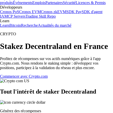
produits
Événements
Emplois
Partenaires
Sécurité
Licences & Permis
Développeurs
Cronos PoS
Cronos EVM
Cronos zkEVM
SDK Pay
SDK d'agent
IA
MCP Servers
Trading Skill Repo
Learn
Learn
Bitcoin
Recherche
Actualités du marché
CRYPTO
Stakez Decentraland en France
Profitez de récompenses sur vos actifs numériques grâce à l'app
Crypto.com. Nous rendons le staking simple : développez vos
positions, participez à la validation du réseau et plus encore.
Commencer avec Crypto.com
Tout l'intérêt de staker Decentraland
Générez des récompenses