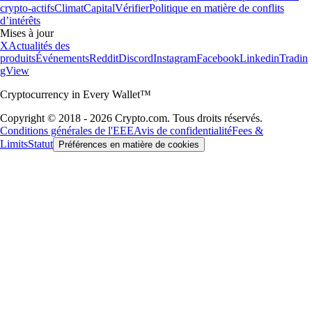
crypto-actifs
Climat
Capital
Vérifier
Politique en matière de conflits
d’intérêts
Mises à jour
X
Actualités des
produits
Événements
Reddit
Discord
Instagram
Facebook
Linkedin
Tradin
gView
Cryptocurrency in Every Wallet™
Copyright © 2018 - 2026 Crypto.com. Tous droits réservés.
Conditions générales de l'EEE
Avis de confidentialité
Fees &
Limits
Statut
Préférences en matière de cookies