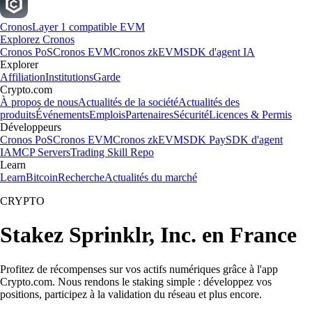
Cronos
Layer 1 compatible EVM
Explorez Cronos
Cronos PoS
Cronos EVM
Cronos zkEVM
SDK d'agent IA
Explorer
Affiliation
Institutions
Garde
Crypto.com
À propos de nous
Actualités de la société
Actualités des
produits
Événements
Emplois
Partenaires
Sécurité
Licences & Permis
Développeurs
Cronos PoS
Cronos EVM
Cronos zkEVM
SDK Pay
SDK d'agent
IA
MCP Servers
Trading Skill Repo
Learn
Learn
Bitcoin
Recherche
Actualités du marché
CRYPTO
Stakez Sprinklr, Inc. en France
Profitez de récompenses sur vos actifs numériques grâce à l'app
Crypto.com. Nous rendons le staking simple : développez vos
positions, participez à la validation du réseau et plus encore.