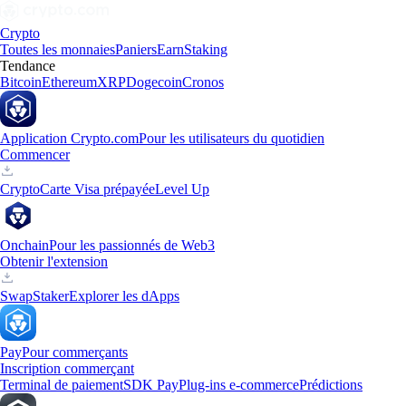
Crypto
Toutes les monnaies
Paniers
Earn
Staking
Tendance
Bitcoin
Ethereum
XRP
Dogecoin
Cronos
Application Crypto.com
Pour les utilisateurs du quotidien
Commencer
Crypto
Carte Visa prépayée
Level Up
Onchain
Pour les passionnés de Web3
Obtenir l'extension
Swap
Staker
Explorer les dApps
Pay
Pour commerçants
Inscription commerçant
Terminal de paiement
SDK Pay
Plug-ins e-commerce
Prédictions