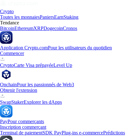
Crypto
Toutes les monnaies
Paniers
Earn
Staking
Tendance
Bitcoin
Ethereum
XRP
Dogecoin
Cronos
Application Crypto.com
Pour les utilisateurs du quotidien
Commencer
Crypto
Carte Visa prépayée
Level Up
Onchain
Pour les passionnés de Web3
Obtenir l'extension
Swap
Staker
Explorer les dApps
Pay
Pour commerçants
Inscription commerçant
Terminal de paiement
SDK Pay
Plug-ins e-commerce
Prédictions