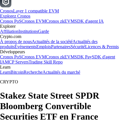
Cronos
Layer 1 compatible EVM
Explorez Cronos
Cronos PoS
Cronos EVM
Cronos zkEVM
SDK d'agent IA
Explorer
Affiliation
Institutions
Garde
Crypto.com
À propos de nous
Actualités de la société
Actualités des
produits
Événements
Emplois
Partenaires
Sécurité
Licences & Permis
Développeurs
Cronos PoS
Cronos EVM
Cronos zkEVM
SDK Pay
SDK d'agent
IA
MCP Servers
Trading Skill Repo
Learn
Learn
Bitcoin
Recherche
Actualités du marché
CRYPTO
Stakez State Street SPDR
Bloomberg Convertible
Securities ETF en France