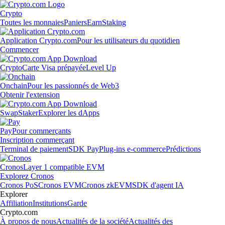
Crypto
Toutes les monnaies
Paniers
Earn
Staking
Application Crypto.com
Pour les utilisateurs du quotidien
Commencer
Crypto
Carte Visa prépayée
Level Up
Onchain
Pour les passionnés de Web3
Obtenir l'extension
Swap
Staker
Explorer les dApps
Pay
Pour commerçants
Inscription commerçant
Terminal de paiement
SDK Pay
Plug-ins e-commerce
Prédictions
Cronos
Layer 1 compatible EVM
Explorez Cronos
Cronos PoS
Cronos EVM
Cronos zkEVM
SDK d'agent IA
Explorer
Affiliation
Institutions
Garde
Crypto.com
À propos de nous
Actualités de la société
Actualités des