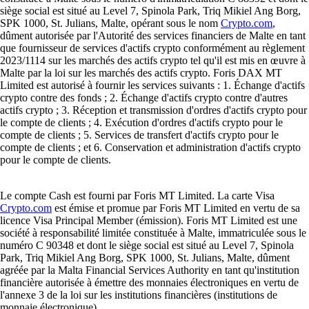
siège social est situé au Level 7, Spinola Park, Triq Mikiel Ang Borg,
SPK 1000, St. Julians, Malte, opérant sous le nom
Crypto.com
,
dûment autorisée par l'Autorité des services financiers de Malte en tant
que fournisseur de services d'actifs crypto conformément au règlement
2023/1114 sur les marchés des actifs crypto tel qu'il est mis en œuvre à
Malte par la loi sur les marchés des actifs crypto. Foris DAX MT
Limited est autorisé à fournir les services suivants : 1. Échange d'actifs
crypto contre des fonds ; 2. Échange d'actifs crypto contre d'autres
actifs crypto ; 3. Réception et transmission d'ordres d'actifs crypto pour
le compte de clients ; 4. Exécution d'ordres d'actifs crypto pour le
compte de clients ; 5. Services de transfert d'actifs crypto pour le
compte de clients ; et 6. Conservation et administration d'actifs crypto
pour le compte de clients.
Le compte Cash est fourni par Foris MT Limited. La carte Visa
Crypto.com
est émise et promue par Foris MT Limited en vertu de sa
licence Visa Principal Member (émission). Foris MT Limited est une
société à responsabilité limitée constituée à Malte, immatriculée sous le
numéro C 90348 et dont le siège social est situé au Level 7, Spinola
Park, Triq Mikiel Ang Borg, SPK 1000, St. Julians, Malte, dûment
agréée par la Malta Financial Services Authority en tant qu'institution
financière autorisée à émettre des monnaies électroniques en vertu de
l'annexe 3 de la loi sur les institutions financières (institutions de
monnaie électronique).