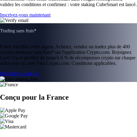
validez les conditions et confirmez : votre staking CubeSmart est lancé.
Inscrivez-vous maintenant
Trading sans frais*
Faites fructifier votre argent. Achetez, vendez ou tradez plus de 400
cryptos tendance sans frais* sur l'application Crypto.com. Rejoignez
Level Up et profitez de jusqu'à 6 % de récompenses crypto sur chaque
achat avec la carte Visa Crypto.com. Conditions applicables.
Rejoindre Level Up
Conçu pour la France