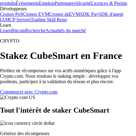
produits
Événements
Emplois
Partenaires
Sécurité
Licences & Permis
Développeurs
Cronos PoS
Cronos EVM
Cronos zkEVM
SDK Pay
SDK d'agent
IA
MCP Servers
Trading Skill Repo
Learn
Learn
Bitcoin
Recherche
Actualités du marché
CRYPTO
Stakez CubeSmart en France
Profitez de récompenses sur vos actifs numériques grâce à l'app
Crypto.com. Nous rendons le staking simple : développez vos
positions, participez à la validation du réseau et plus encore.
Commencer avec Crypto.com
Tout l'intérêt de staker CubeSmart
Générez des récompenses