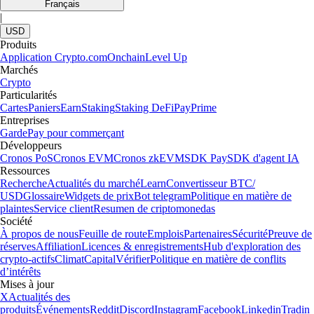
Français
|
USD
Produits
Application Crypto.com
Onchain
Level Up
Marchés
Crypto
Particularités
Cartes
Paniers
Earn
Staking
Staking DeFi
Pay
Prime
Entreprises
Garde
Pay pour commerçant
Développeurs
Cronos PoS
Cronos EVM
Cronos zkEVM
SDK Pay
SDK d'agent IA
Ressources
Recherche
Actualités du marché
Learn
Convertisseur BTC/
USD
Glossaire
Widgets de prix
Bot telegram
Politique en matière de
plaintes
Service client
Resumen de criptomonedas
Société
À propos de nous
Feuille de route
Emplois
Partenaires
Sécurité
Preuve de
réserves
Affiliation
Licences & enregistrements
Hub d'exploration des
crypto-actifs
Climat
Capital
Vérifier
Politique en matière de conflits
d’intérêts
Mises à jour
X
Actualités des
produits
Événements
Reddit
Discord
Instagram
Facebook
Linkedin
Tradin