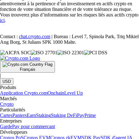
attentivement à la pertinence d’un investissement en actifs crypto en
fonction de votre situation financière et de votre tolérance au risque.
Vous trouverez plus d’informations sur les risques liés aux actifs crypto
ici
.
Contact :
chat.crypto.com
| Bureau : Level 7, Spinola Park, Triq Mikiel
Ang Borg, St Julians SPK 1000 Malte.
Français
|
USD
Produits
Application Crypto.com
Onchain
Level Up
Marchés
Crypto
Particularités
Cartes
Paniers
Earn
Staking
Staking DeFi
Pay
Prime
Entreprises
Garde
Pay pour commerçant
Développeurs
Cronos PoS
Cronos EVM
Cronos zkEVM
SDK Pay
SDK d'agent IA