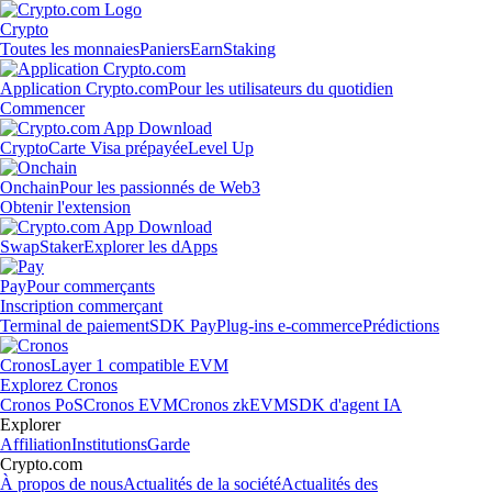
Crypto
Toutes les monnaies
Paniers
Earn
Staking
Application Crypto.com
Pour les utilisateurs du quotidien
Commencer
Crypto
Carte Visa prépayée
Level Up
Onchain
Pour les passionnés de Web3
Obtenir l'extension
Swap
Staker
Explorer les dApps
Pay
Pour commerçants
Inscription commerçant
Terminal de paiement
SDK Pay
Plug-ins e-commerce
Prédictions
Cronos
Layer 1 compatible EVM
Explorez Cronos
Cronos PoS
Cronos EVM
Cronos zkEVM
SDK d'agent IA
Explorer
Affiliation
Institutions
Garde
Crypto.com
À propos de nous
Actualités de la société
Actualités des