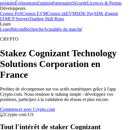
produits
Événements
Emplois
Partenaires
Sécurité
Licences & Permis
Développeurs
Cronos PoS
Cronos EVM
Cronos zkEVM
SDK Pay
SDK d'agent
IA
MCP Servers
Trading Skill Repo
Learn
Learn
Bitcoin
Recherche
Actualités du marché
CRYPTO
Stakez Cognizant Technology
Solutions Corporation en
France
Profitez de récompenses sur vos actifs numériques grâce à l'app
Crypto.com. Nous rendons le staking simple : développez vos
positions, participez à la validation du réseau et plus encore.
Commencer avec Crypto.com
Tout l'intérêt de staker Cognizant