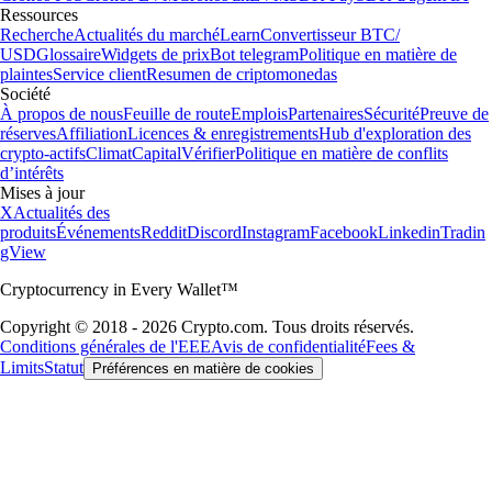
Ressources
Recherche
Actualités du marché
Learn
Convertisseur BTC/
USD
Glossaire
Widgets de prix
Bot telegram
Politique en matière de
plaintes
Service client
Resumen de criptomonedas
Société
À propos de nous
Feuille de route
Emplois
Partenaires
Sécurité
Preuve de
réserves
Affiliation
Licences & enregistrements
Hub d'exploration des
crypto-actifs
Climat
Capital
Vérifier
Politique en matière de conflits
d’intérêts
Mises à jour
X
Actualités des
produits
Événements
Reddit
Discord
Instagram
Facebook
Linkedin
Tradin
gView
Cryptocurrency in Every Wallet™
Copyright © 2018 - 2026 Crypto.com. Tous droits réservés.
Conditions générales de l'EEE
Avis de confidentialité
Fees &
Limits
Statut
Préférences en matière de cookies