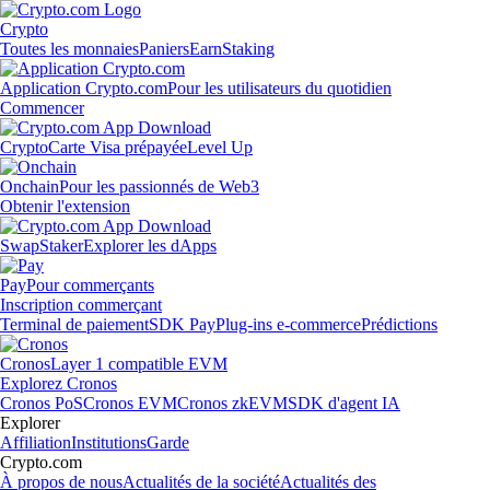
Crypto
Toutes les monnaies
Paniers
Earn
Staking
Application Crypto.com
Pour les utilisateurs du quotidien
Commencer
Crypto
Carte Visa prépayée
Level Up
Onchain
Pour les passionnés de Web3
Obtenir l'extension
Swap
Staker
Explorer les dApps
Pay
Pour commerçants
Inscription commerçant
Terminal de paiement
SDK Pay
Plug-ins e-commerce
Prédictions
Cronos
Layer 1 compatible EVM
Explorez Cronos
Cronos PoS
Cronos EVM
Cronos zkEVM
SDK d'agent IA
Explorer
Affiliation
Institutions
Garde
Crypto.com
À propos de nous
Actualités de la société
Actualités des