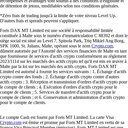
récompenses et avantages sont soumis à des conditions d'éligibilité et
de détention de jetons, modifiables selon nos conditions générales.
*Zéro frais de trading jusqu'à la limite de votre niveau Level Up.
D'autres frais et spreads peuvent s'appliquer.
Foris DAX MT Limited est une société à responsabilité limitée
constituée à Malte sous le numéro d'immatriculation C 88392 et dont le
siège social est situé au Level 7, Spinola Park, Triq Mikiel Ang Borg,
SPK 1000, St. Julians, Malte, opérant sous le nom
Crypto.com
,
dûment autorisée par l'Autorité des services financiers de Malte en tant
que fournisseur de services d'actifs crypto conformément au règlement
2023/1114 sur les marchés des actifs crypto tel qu'il est mis en œuvre à
Malte par la loi sur les marchés des actifs crypto. Foris DAX MT
Limited est autorisé à fournir les services suivants : 1. Échange d'actifs
crypto contre des fonds ; 2. Échange d'actifs crypto contre d'autres
actifs crypto ; 3. Réception et transmission d'ordres d'actifs crypto pour
le compte de clients ; 4. Exécution d'ordres d'actifs crypto pour le
compte de clients ; 5. Services de transfert d'actifs crypto pour le
compte de clients ; et 6. Conservation et administration d'actifs crypto
pour le compte de clients.
Le compte Cash est fourni par Foris MT Limited. La carte Visa
Crypto.com
est émise et promue par Foris MT Limited en vertu de sa
licence Visa Principal Member (émission). Foris MT Limited est une