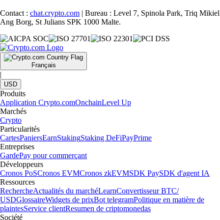
Contact :
chat.crypto.com
| Bureau : Level 7, Spinola Park, Triq Mikiel
Ang Borg, St Julians SPK 1000 Malte.
Français
|
USD
Produits
Application Crypto.com
Onchain
Level Up
Marchés
Crypto
Particularités
Cartes
Paniers
Earn
Staking
Staking DeFi
Pay
Prime
Entreprises
Garde
Pay pour commerçant
Développeurs
Cronos PoS
Cronos EVM
Cronos zkEVM
SDK Pay
SDK d'agent IA
Ressources
Recherche
Actualités du marché
Learn
Convertisseur BTC/
USD
Glossaire
Widgets de prix
Bot telegram
Politique en matière de
plaintes
Service client
Resumen de criptomonedas
Société