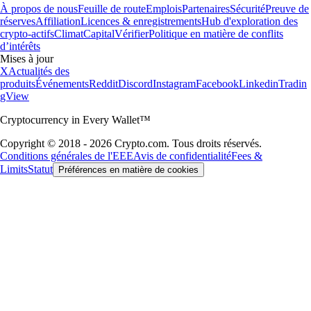
À propos de nous
Feuille de route
Emplois
Partenaires
Sécurité
Preuve de
réserves
Affiliation
Licences & enregistrements
Hub d'exploration des
crypto-actifs
Climat
Capital
Vérifier
Politique en matière de conflits
d’intérêts
Mises à jour
X
Actualités des
produits
Événements
Reddit
Discord
Instagram
Facebook
Linkedin
Tradin
gView
Cryptocurrency in Every Wallet™
Copyright © 2018 - 2026 Crypto.com. Tous droits réservés.
Conditions générales de l'EEE
Avis de confidentialité
Fees &
Limits
Statut
Préférences en matière de cookies