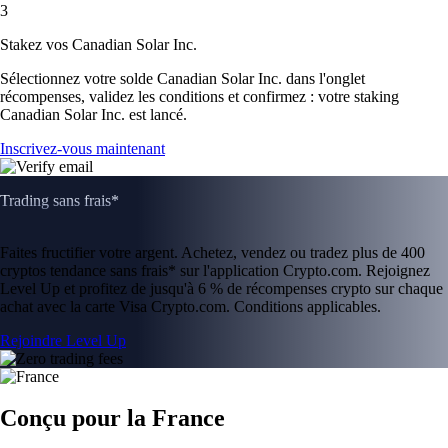
3
Stakez vos Canadian Solar Inc.
Sélectionnez votre solde Canadian Solar Inc. dans l'onglet
récompenses, validez les conditions et confirmez : votre staking
Canadian Solar Inc. est lancé.
Inscrivez-vous maintenant
Trading sans frais*
Faites fructifier votre argent. Achetez, vendez ou tradez plus de 400
cryptos tendance sans frais* sur l'application Crypto.com. Rejoignez
Level Up et profitez de jusqu'à 6 % de récompenses crypto sur chaque
achat avec la carte Visa Crypto.com. Conditions applicables.
Rejoindre Level Up
Conçu pour la France