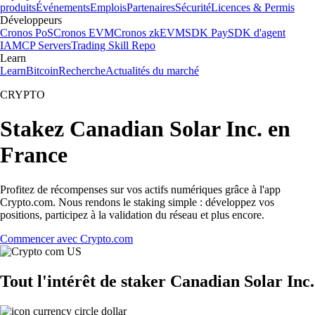
produits
Événements
Emplois
Partenaires
Sécurité
Licences & Permis
Développeurs
Cronos PoS
Cronos EVM
Cronos zkEVM
SDK Pay
SDK d'agent
IA
MCP Servers
Trading Skill Repo
Learn
Learn
Bitcoin
Recherche
Actualités du marché
CRYPTO
Stakez Canadian Solar Inc. en
France
Profitez de récompenses sur vos actifs numériques grâce à l'app
Crypto.com. Nous rendons le staking simple : développez vos
positions, participez à la validation du réseau et plus encore.
Commencer avec Crypto.com
Tout l'intérêt de staker Canadian Solar Inc.