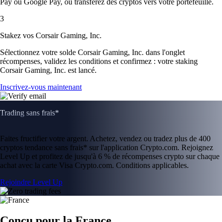
Pay ou Google Pay, ou transférez des cryptos vers votre portefeuille.
3
Stakez vos Corsair Gaming, Inc.
Sélectionnez votre solde Corsair Gaming, Inc. dans l'onglet
récompenses, validez les conditions et confirmez : votre staking
Corsair Gaming, Inc. est lancé.
Inscrivez-vous maintenant
Trading sans frais*
Faites fructifier votre argent. Achetez, vendez ou tradez plus de 400
cryptos tendance sans frais* sur l'application Crypto.com. Rejoignez
Level Up et profitez de jusqu'à 6 % de récompenses crypto sur chaque
achat avec la carte Visa Crypto.com. Conditions applicables.
Rejoindre Level Up
Conçu pour la France