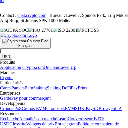
ici
.
Contact :
chat.crypto.com
| Bureau : Level 7, Spinola Park, Triq Mikiel
Ang Borg, St Julians SPK 1000 Malte.
Français
|
USD
Produits
Application Crypto.com
Onchain
Level Up
Marchés
Crypto
Particularités
Cartes
Paniers
Earn
Staking
Staking DeFi
Pay
Prime
Entreprises
Garde
Pay pour commerçant
Développeurs
Cronos PoS
Cronos EVM
Cronos zkEVM
SDK Pay
SDK d'agent IA
Ressources
Recherche
Actualités du marché
Learn
Convertisseur BTC/
USD
Glossaire
Widgets de prix
Bot telegram
Politique en matière de