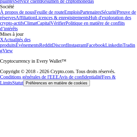
plaintes
Service client
Resumen de criptomonedas
Société
À propos de nous
Feuille de route
Emplois
Partenaires
Sécurité
Preuve de
réserves
Affiliation
Licences & enregistrements
Hub d'exploration des
crypto-actifs
Climat
Capital
Vérifier
Politique en matière de conflits
d’intérêts
Mises à jour
X
Actualités des
produits
Événements
Reddit
Discord
Instagram
Facebook
Linkedin
Tradin
gView
Cryptocurrency in Every Wallet™
Copyright © 2018 - 2026 Crypto.com. Tous droits réservés.
Conditions générales de l'EEE
Avis de confidentialité
Fees &
Limits
Statut
Préférences en matière de cookies