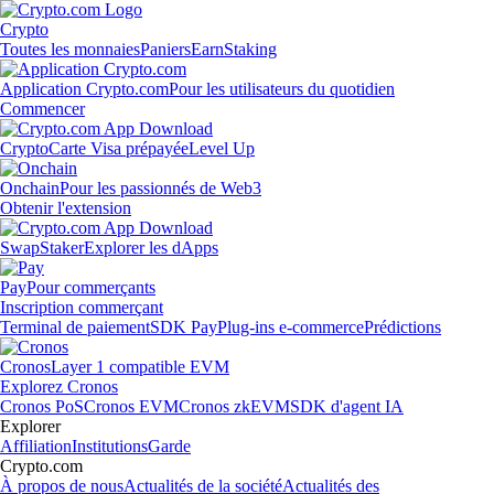
Crypto
Toutes les monnaies
Paniers
Earn
Staking
Application Crypto.com
Pour les utilisateurs du quotidien
Commencer
Crypto
Carte Visa prépayée
Level Up
Onchain
Pour les passionnés de Web3
Obtenir l'extension
Swap
Staker
Explorer les dApps
Pay
Pour commerçants
Inscription commerçant
Terminal de paiement
SDK Pay
Plug-ins e-commerce
Prédictions
Cronos
Layer 1 compatible EVM
Explorez Cronos
Cronos PoS
Cronos EVM
Cronos zkEVM
SDK d'agent IA
Explorer
Affiliation
Institutions
Garde
Crypto.com
À propos de nous
Actualités de la société
Actualités des