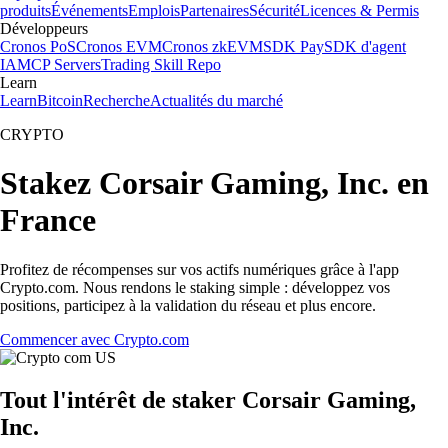
produits
Événements
Emplois
Partenaires
Sécurité
Licences & Permis
Développeurs
Cronos PoS
Cronos EVM
Cronos zkEVM
SDK Pay
SDK d'agent
IA
MCP Servers
Trading Skill Repo
Learn
Learn
Bitcoin
Recherche
Actualités du marché
CRYPTO
Stakez Corsair Gaming, Inc. en
France
Profitez de récompenses sur vos actifs numériques grâce à l'app
Crypto.com. Nous rendons le staking simple : développez vos
positions, participez à la validation du réseau et plus encore.
Commencer avec Crypto.com
Tout l'intérêt de staker Corsair Gaming,
Inc.