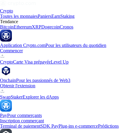
Crypto
Toutes les monnaies
Paniers
Earn
Staking
Tendance
Bitcoin
Ethereum
XRP
Dogecoin
Cronos
Application Crypto.com
Pour les utilisateurs du quotidien
Commencer
Crypto
Carte Visa prépayée
Level Up
Onchain
Pour les passionnés de Web3
Obtenir l'extension
Swap
Staker
Explorer les dApps
Pay
Pour commerçants
Inscription commerçant
Terminal de paiement
SDK Pay
Plug-ins e-commerce
Prédictions