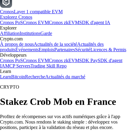
Cronos
Layer 1 compatible EVM
Explorez Cronos
Cronos PoS
Cronos EVM
Cronos zkEVM
SDK d'agent IA
Explorer
Affiliation
Institutions
Garde
Crypto.com
À propos de nous
Actualités de la société
Actualités des
produits
Événements
Emplois
Partenaires
Sécurité
Licences & Permis
Développeurs
Cronos PoS
Cronos EVM
Cronos zkEVM
SDK Pay
SDK d'agent
IA
MCP Servers
Trading Skill Repo
Learn
Learn
Bitcoin
Recherche
Actualités du marché
CRYPTO
Stakez Crob Mob en France
Profitez de récompenses sur vos actifs numériques grâce à l'app
Crypto.com. Nous rendons le staking simple : développez vos
positions, participez à la validation du réseau et plus encore.