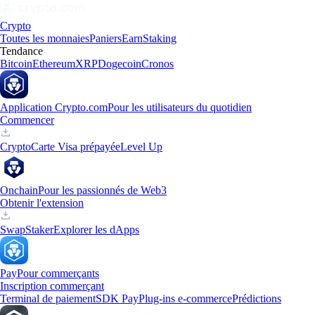
Crypto
Toutes les monnaies
Paniers
Earn
Staking
Tendance
Bitcoin
Ethereum
XRP
Dogecoin
Cronos
Application Crypto.com
Pour les utilisateurs du quotidien
Commencer
Crypto
Carte Visa prépayée
Level Up
Onchain
Pour les passionnés de Web3
Obtenir l'extension
Swap
Staker
Explorer les dApps
Pay
Pour commerçants
Inscription commerçant
Terminal de paiement
SDK Pay
Plug-ins e-commerce
Prédictions