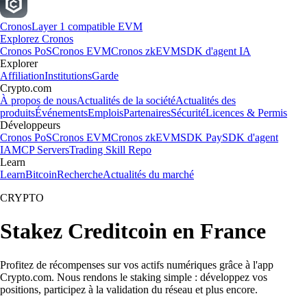
Cronos
Layer 1 compatible EVM
Explorez Cronos
Cronos PoS
Cronos EVM
Cronos zkEVM
SDK d'agent IA
Explorer
Affiliation
Institutions
Garde
Crypto.com
À propos de nous
Actualités de la société
Actualités des
produits
Événements
Emplois
Partenaires
Sécurité
Licences & Permis
Développeurs
Cronos PoS
Cronos EVM
Cronos zkEVM
SDK Pay
SDK d'agent
IA
MCP Servers
Trading Skill Repo
Learn
Learn
Bitcoin
Recherche
Actualités du marché
CRYPTO
Stakez Creditcoin en France
Profitez de récompenses sur vos actifs numériques grâce à l'app
Crypto.com. Nous rendons le staking simple : développez vos
positions, participez à la validation du réseau et plus encore.