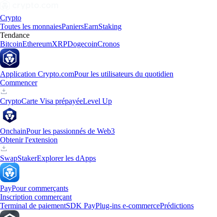
Crypto
Toutes les monnaies
Paniers
Earn
Staking
Tendance
Bitcoin
Ethereum
XRP
Dogecoin
Cronos
Application Crypto.com
Pour les utilisateurs du quotidien
Commencer
Crypto
Carte Visa prépayée
Level Up
Onchain
Pour les passionnés de Web3
Obtenir l'extension
Swap
Staker
Explorer les dApps
Pay
Pour commerçants
Inscription commerçant
Terminal de paiement
SDK Pay
Plug-ins e-commerce
Prédictions