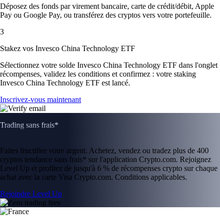
Déposez des fonds par virement bancaire, carte de crédit/débit, Apple
Pay ou Google Pay, ou transférez des cryptos vers votre portefeuille.
3
Stakez vos Invesco China Technology ETF
Sélectionnez votre solde Invesco China Technology ETF dans l'onglet
récompenses, validez les conditions et confirmez : votre staking
Invesco China Technology ETF est lancé.
Inscrivez-vous maintenant
Trading sans frais*
Faites fructifier votre argent. Achetez, vendez ou tradez plus de 400
cryptos tendance sans frais* sur l'application Crypto.com. Rejoignez
Level Up et profitez de jusqu'à 6 % de récompenses crypto sur chaque
achat avec la carte Visa Crypto.com. Conditions applicables.
Rejoindre Level Up