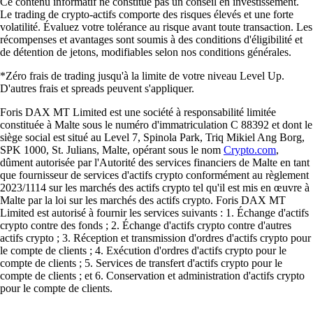
Ce contenu informatif ne constitue pas un conseil en investissement.
Le trading de crypto-actifs comporte des risques élevés et une forte
volatilité. Évaluez votre tolérance au risque avant toute transaction. Les
récompenses et avantages sont soumis à des conditions d'éligibilité et
de détention de jetons, modifiables selon nos conditions générales.
*Zéro frais de trading jusqu'à la limite de votre niveau Level Up.
D'autres frais et spreads peuvent s'appliquer.
Foris DAX MT Limited est une société à responsabilité limitée
constituée à Malte sous le numéro d'immatriculation C 88392 et dont le
siège social est situé au Level 7, Spinola Park, Triq Mikiel Ang Borg,
SPK 1000, St. Julians, Malte, opérant sous le nom
Crypto.com
,
dûment autorisée par l'Autorité des services financiers de Malte en tant
que fournisseur de services d'actifs crypto conformément au règlement
2023/1114 sur les marchés des actifs crypto tel qu'il est mis en œuvre à
Malte par la loi sur les marchés des actifs crypto. Foris DAX MT
Limited est autorisé à fournir les services suivants : 1. Échange d'actifs
crypto contre des fonds ; 2. Échange d'actifs crypto contre d'autres
actifs crypto ; 3. Réception et transmission d'ordres d'actifs crypto pour
le compte de clients ; 4. Exécution d'ordres d'actifs crypto pour le
compte de clients ; 5. Services de transfert d'actifs crypto pour le
compte de clients ; et 6. Conservation et administration d'actifs crypto
pour le compte de clients.