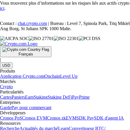
Vous trouverez plus d’informations sur les risques liés aux actifs crypto
ici
.
Contact :
chat.crypto.com
| Bureau : Level 7, Spinola Park, Triq Mikiel
Ang Borg, St Julians SPK 1000 Malte.
Français
|
USD
Produits
Application Crypto.com
Onchain
Level Up
Marchés
Crypto
Particularités
Cartes
Paniers
Earn
Staking
Staking DeFi
Pay
Prime
Entreprises
Garde
Pay pour commerçant
Développeurs
Cronos PoS
Cronos EVM
Cronos zkEVM
SDK Pay
SDK d'agent IA
Ressources
Recherche
Actualités du marché
Learn
Convertisseur BTC/