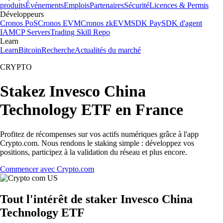
produits
Événements
Emplois
Partenaires
Sécurité
Licences & Permis
Développeurs
Cronos PoS
Cronos EVM
Cronos zkEVM
SDK Pay
SDK d'agent
IA
MCP Servers
Trading Skill Repo
Learn
Learn
Bitcoin
Recherche
Actualités du marché
CRYPTO
Stakez Invesco China
Technology ETF en France
Profitez de récompenses sur vos actifs numériques grâce à l'app
Crypto.com. Nous rendons le staking simple : développez vos
positions, participez à la validation du réseau et plus encore.
Commencer avec Crypto.com
Tout l'intérêt de staker Invesco China
Technology ETF