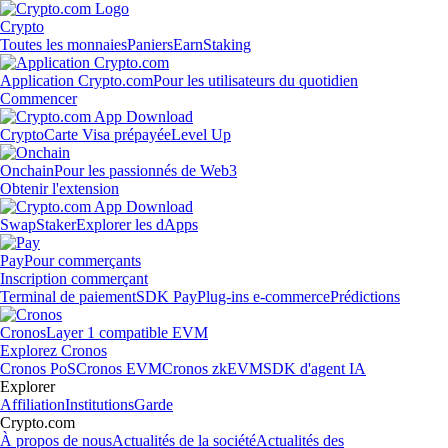
Crypto
Toutes les monnaies
Paniers
Earn
Staking
Application Crypto.com
Pour les utilisateurs du quotidien
Commencer
Crypto
Carte Visa prépayée
Level Up
Onchain
Pour les passionnés de Web3
Obtenir l'extension
Swap
Staker
Explorer les dApps
Pay
Pour commerçants
Inscription commerçant
Terminal de paiement
SDK Pay
Plug-ins e-commerce
Prédictions
Cronos
Layer 1 compatible EVM
Explorez Cronos
Cronos PoS
Cronos EVM
Cronos zkEVM
SDK d'agent IA
Explorer
Affiliation
Institutions
Garde
Crypto.com
À propos de nous
Actualités de la société
Actualités des