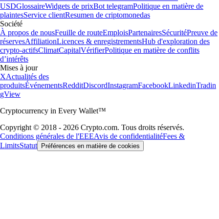
USD
Glossaire
Widgets de prix
Bot telegram
Politique en matière de
plaintes
Service client
Resumen de criptomonedas
Société
À propos de nous
Feuille de route
Emplois
Partenaires
Sécurité
Preuve de
réserves
Affiliation
Licences & enregistrements
Hub d'exploration des
crypto-actifs
Climat
Capital
Vérifier
Politique en matière de conflits
d’intérêts
Mises à jour
X
Actualités des
produits
Événements
Reddit
Discord
Instagram
Facebook
Linkedin
Tradin
gView
Cryptocurrency in Every Wallet™
Copyright © 2018 - 2026 Crypto.com. Tous droits réservés.
Conditions générales de l'EEE
Avis de confidentialité
Fees &
Limits
Statut
Préférences en matière de cookies