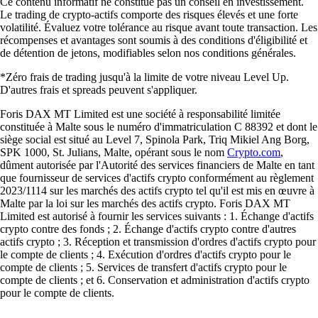
Ce contenu informatif ne constitue pas un conseil en investissement.
Le trading de crypto-actifs comporte des risques élevés et une forte
volatilité. Évaluez votre tolérance au risque avant toute transaction. Les
récompenses et avantages sont soumis à des conditions d'éligibilité et
de détention de jetons, modifiables selon nos conditions générales.
*Zéro frais de trading jusqu'à la limite de votre niveau Level Up.
D'autres frais et spreads peuvent s'appliquer.
Foris DAX MT Limited est une société à responsabilité limitée
constituée à Malte sous le numéro d'immatriculation C 88392 et dont le
siège social est situé au Level 7, Spinola Park, Triq Mikiel Ang Borg,
SPK 1000, St. Julians, Malte, opérant sous le nom
Crypto.com
,
dûment autorisée par l'Autorité des services financiers de Malte en tant
que fournisseur de services d'actifs crypto conformément au règlement
2023/1114 sur les marchés des actifs crypto tel qu'il est mis en œuvre à
Malte par la loi sur les marchés des actifs crypto. Foris DAX MT
Limited est autorisé à fournir les services suivants : 1. Échange d'actifs
crypto contre des fonds ; 2. Échange d'actifs crypto contre d'autres
actifs crypto ; 3. Réception et transmission d'ordres d'actifs crypto pour
le compte de clients ; 4. Exécution d'ordres d'actifs crypto pour le
compte de clients ; 5. Services de transfert d'actifs crypto pour le
compte de clients ; et 6. Conservation et administration d'actifs crypto
pour le compte de clients.