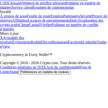
USD
Glossaire
Widgets de prix
Bot telegram
Politique en matière de
plaintes
Service client
Resumen de criptomonedas
Société
À propos de nous
Feuille de route
Emplois
Partenaires
Sécurité
Preuve de
réserves
Affiliation
Licences & enregistrements
Hub d'exploration des
crypto-actifs
Climat
Capital
Vérifier
Politique en matière de conflits
d’intérêts
Mises à jour
X
Actualités des
produits
Événements
Reddit
Discord
Instagram
Facebook
Linkedin
Tradin
gView
Cryptocurrency in Every Wallet™
Copyright © 2018 - 2026 Crypto.com. Tous droits réservés.
Conditions générales de l'EEE
Avis de confidentialité
Fees &
Limits
Statut
Préférences en matière de cookies