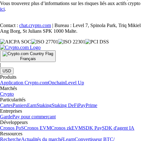
Vous trouverez plus d’informations sur les risques liés aux actifs crypto
ici
.
Contact :
chat.crypto.com
| Bureau : Level 7, Spinola Park, Triq Mikiel
Ang Borg, St Julians SPK 1000 Malte.
Français
|
USD
Produits
Application Crypto.com
Onchain
Level Up
Marchés
Crypto
Particularités
Cartes
Paniers
Earn
Staking
Staking DeFi
Pay
Prime
Entreprises
Garde
Pay pour commerçant
Développeurs
Cronos PoS
Cronos EVM
Cronos zkEVM
SDK Pay
SDK d'agent IA
Ressources
Recherche
Actualités du marché
Learn
Convertisseur BTC/