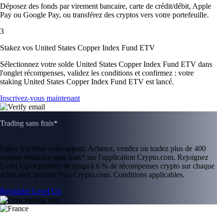
Déposez des fonds par virement bancaire, carte de crédit/débit, Apple
Pay ou Google Pay, ou transférez des cryptos vers votre portefeuille.
3
Stakez vos United States Copper Index Fund ETV
Sélectionnez votre solde United States Copper Index Fund ETV dans
l'onglet récompenses, validez les conditions et confirmez : votre
staking United States Copper Index Fund ETV est lancé.
Inscrivez-vous maintenant
Trading sans frais*
Faites fructifier votre argent. Achetez, vendez ou tradez plus de 400
cryptos tendance sans frais* sur l'application Crypto.com. Rejoignez
Level Up et profitez de jusqu'à 6 % de récompenses crypto sur chaque
achat avec la carte Visa Crypto.com. Conditions applicables.
Rejoindre Level Up