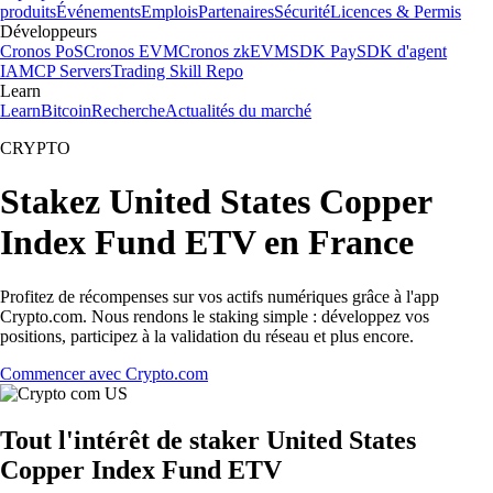
produits
Événements
Emplois
Partenaires
Sécurité
Licences & Permis
Développeurs
Cronos PoS
Cronos EVM
Cronos zkEVM
SDK Pay
SDK d'agent
IA
MCP Servers
Trading Skill Repo
Learn
Learn
Bitcoin
Recherche
Actualités du marché
CRYPTO
Stakez United States Copper
Index Fund ETV en France
Profitez de récompenses sur vos actifs numériques grâce à l'app
Crypto.com. Nous rendons le staking simple : développez vos
positions, participez à la validation du réseau et plus encore.
Commencer avec Crypto.com
Tout l'intérêt de staker United States
Copper Index Fund ETV