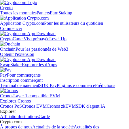
Crypto
Toutes les monnaies
Paniers
Earn
Staking
Application Crypto.com
Pour les utilisateurs du quotidien
Commencer
Crypto
Carte Visa prépayée
Level Up
Onchain
Pour les passionnés de Web3
Obtenir l'extension
Swap
Staker
Explorer les dApps
Pay
Pour commerçants
Inscription commerçant
Terminal de paiement
SDK Pay
Plug-ins e-commerce
Prédictions
Cronos
Layer 1 compatible EVM
Explorez Cronos
Cronos PoS
Cronos EVM
Cronos zkEVM
SDK d'agent IA
Explorer
Affiliation
Institutions
Garde
Crypto.com
À propos de nous
Actualités de la société
Actualités des