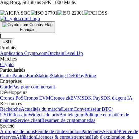
Ang Borg, St Julians SPK 1000 Malte.
Français
|
USD
Produits
Application Crypto.com
Onchain
Level Up
Marchés
Crypto
Particularités
Cartes
Paniers
Earn
Staking
Staking DeFi
Pay
Prime
Entreprises
Garde
Pay pour commerçant
Développeurs
Cronos PoS
Cronos EVM
Cronos zkEVM
SDK Pay
SDK d'agent IA
Ressources
Recherche
Actualités du marché
Learn
Convertisseur BTC/
USD
Glossaire
Widgets de prix
Bot telegram
Politique en matière de
plaintes
Service client
Resumen de criptomonedas
Société
À propos de nous
Feuille de route
Emplois
Partenaires
Sécurité
Preuve de
réserves
Affiliation
Licences & enregistrements
Hub d'exploration des