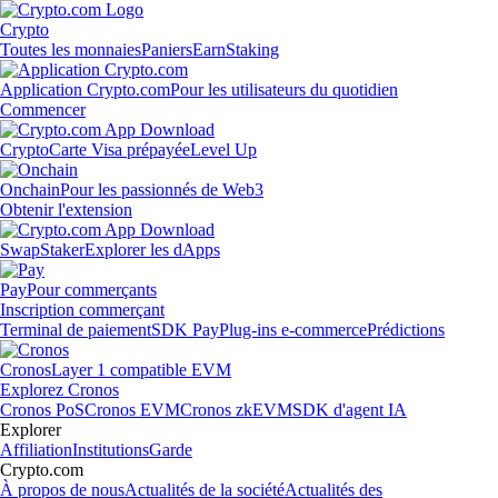
Crypto
Toutes les monnaies
Paniers
Earn
Staking
Application Crypto.com
Pour les utilisateurs du quotidien
Commencer
Crypto
Carte Visa prépayée
Level Up
Onchain
Pour les passionnés de Web3
Obtenir l'extension
Swap
Staker
Explorer les dApps
Pay
Pour commerçants
Inscription commerçant
Terminal de paiement
SDK Pay
Plug-ins e-commerce
Prédictions
Cronos
Layer 1 compatible EVM
Explorez Cronos
Cronos PoS
Cronos EVM
Cronos zkEVM
SDK d'agent IA
Explorer
Affiliation
Institutions
Garde
Crypto.com
À propos de nous
Actualités de la société
Actualités des