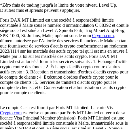
*Zéro frais de trading jusqu'à la limite de votre niveau Level Up.
D'autres frais et spreads peuvent s'appliquer.
Foris DAX MT Limited est une société à responsabilité limitée
constituée à Malte sous le numéro d'immatriculation C 88392 et dont le
siège social est situé au Level 7, Spinola Park, Triq Mikiel Ang Borg,
SPK 1000, St. Julians, Malte, opérant sous le nom
Crypto.com
,
dûment autorisée par l'Autorité des services financiers de Malte en tant
que fournisseur de services d'actifs crypto conformément au règlement
2023/1114 sur les marchés des actifs crypto tel qu'il est mis en œuvre à
Malte par la loi sur les marchés des actifs crypto. Foris DAX MT
Limited est autorisé à fournir les services suivants : 1. Échange d'actifs
crypto contre des fonds ; 2. Échange d'actifs crypto contre d'autres
actifs crypto ; 3. Réception et transmission d'ordres d'actifs crypto pour
le compte de clients ; 4. Exécution d'ordres d'actifs crypto pour le
compte de clients ; 5. Services de transfert d'actifs crypto pour le
compte de clients ; et 6. Conservation et administration d'actifs crypto
pour le compte de clients.
Le compte Cash est fourni par Foris MT Limited. La carte Visa
Crypto.com
est émise et promue par Foris MT Limited en vertu de sa
licence Visa Principal Member (émission). Foris MT Limited est une
société à responsabilité limitée constituée à Malte, immatriculée sous le
numéro C 90348 et dont le siège social est situé au Level 7, Spinola