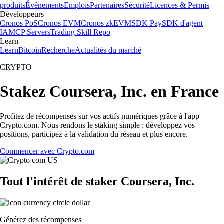
produits
Événements
Emplois
Partenaires
Sécurité
Licences & Permis
Développeurs
Cronos PoS
Cronos EVM
Cronos zkEVM
SDK Pay
SDK d'agent
IA
MCP Servers
Trading Skill Repo
Learn
Learn
Bitcoin
Recherche
Actualités du marché
CRYPTO
Stakez Coursera, Inc. en France
Profitez de récompenses sur vos actifs numériques grâce à l'app
Crypto.com. Nous rendons le staking simple : développez vos
positions, participez à la validation du réseau et plus encore.
Commencer avec Crypto.com
Tout l'intérêt de staker Coursera, Inc.
Générez des récompenses