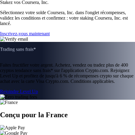
Stakez vos Coursera, Inc.
Sélectionnez votre solde Coursera, Inc. dans l'onglet récompenses,
validez les conditions et confirmez : votre staking Coursera, Inc. est
lancé.
Inscrivez-vous maintenant
Trading sans frais*
Faites fructifier votre argent. Achetez, vendez ou tradez plus de 400
cryptos tendance sans frais* sur l'application Crypto.com. Rejoignez
Level Up et profitez de jusqu'à 6 % de récompenses crypto sur chaque
achat avec la carte Visa Crypto.com. Conditions applicables.
Rejoindre Level Up
Conçu pour la France