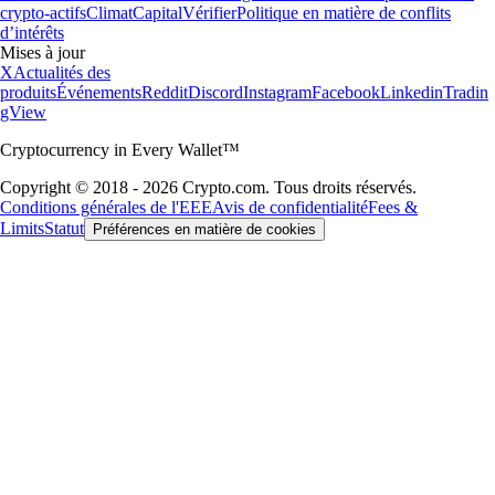
crypto-actifs
Climat
Capital
Vérifier
Politique en matière de conflits
d’intérêts
Mises à jour
X
Actualités des
produits
Événements
Reddit
Discord
Instagram
Facebook
Linkedin
Tradin
gView
Cryptocurrency in Every Wallet™
Copyright © 2018 - 2026 Crypto.com. Tous droits réservés.
Conditions générales de l'EEE
Avis de confidentialité
Fees &
Limits
Statut
Préférences en matière de cookies