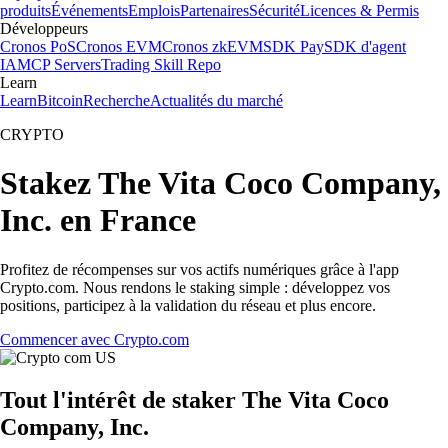
produits
Événements
Emplois
Partenaires
Sécurité
Licences & Permis
Développeurs
Cronos PoS
Cronos EVM
Cronos zkEVM
SDK Pay
SDK d'agent
IA
MCP Servers
Trading Skill Repo
Learn
Learn
Bitcoin
Recherche
Actualités du marché
CRYPTO
Stakez The Vita Coco Company,
Inc. en France
Profitez de récompenses sur vos actifs numériques grâce à l'app
Crypto.com. Nous rendons le staking simple : développez vos
positions, participez à la validation du réseau et plus encore.
Commencer avec Crypto.com
Tout l'intérêt de staker The Vita Coco
Company, Inc.