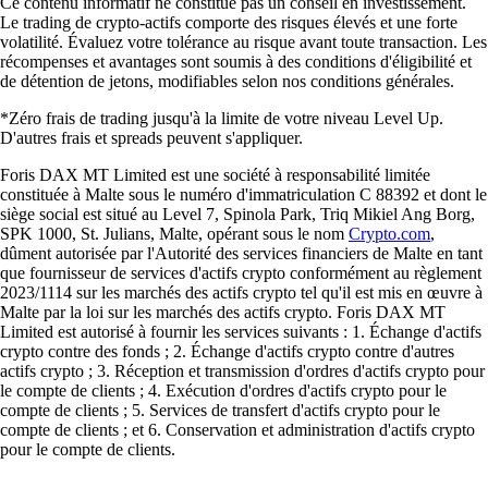
Ce contenu informatif ne constitue pas un conseil en investissement.
Le trading de crypto-actifs comporte des risques élevés et une forte
volatilité. Évaluez votre tolérance au risque avant toute transaction. Les
récompenses et avantages sont soumis à des conditions d'éligibilité et
de détention de jetons, modifiables selon nos conditions générales.
*Zéro frais de trading jusqu'à la limite de votre niveau Level Up.
D'autres frais et spreads peuvent s'appliquer.
Foris DAX MT Limited est une société à responsabilité limitée
constituée à Malte sous le numéro d'immatriculation C 88392 et dont le
siège social est situé au Level 7, Spinola Park, Triq Mikiel Ang Borg,
SPK 1000, St. Julians, Malte, opérant sous le nom
Crypto.com
,
dûment autorisée par l'Autorité des services financiers de Malte en tant
que fournisseur de services d'actifs crypto conformément au règlement
2023/1114 sur les marchés des actifs crypto tel qu'il est mis en œuvre à
Malte par la loi sur les marchés des actifs crypto. Foris DAX MT
Limited est autorisé à fournir les services suivants : 1. Échange d'actifs
crypto contre des fonds ; 2. Échange d'actifs crypto contre d'autres
actifs crypto ; 3. Réception et transmission d'ordres d'actifs crypto pour
le compte de clients ; 4. Exécution d'ordres d'actifs crypto pour le
compte de clients ; 5. Services de transfert d'actifs crypto pour le
compte de clients ; et 6. Conservation et administration d'actifs crypto
pour le compte de clients.