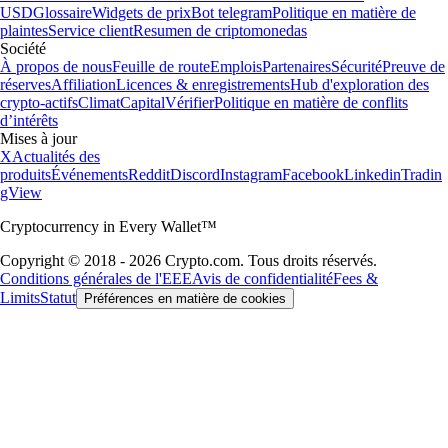
USD
Glossaire
Widgets de prix
Bot telegram
Politique en matière de
plaintes
Service client
Resumen de criptomonedas
Société
À propos de nous
Feuille de route
Emplois
Partenaires
Sécurité
Preuve de
réserves
Affiliation
Licences & enregistrements
Hub d'exploration des
crypto-actifs
Climat
Capital
Vérifier
Politique en matière de conflits
d’intérêts
Mises à jour
X
Actualités des
produits
Événements
Reddit
Discord
Instagram
Facebook
Linkedin
Tradin
gView
Cryptocurrency in Every Wallet™
Copyright © 2018 - 2026 Crypto.com. Tous droits réservés.
Conditions générales de l'EEE
Avis de confidentialité
Fees &
Limits
Statut
Préférences en matière de cookies