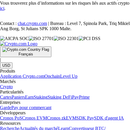
Vous trouverez plus d’informations sur les risques liés aux actifs crypto
ici
.
Contact :
chat.crypto.com
| Bureau : Level 7, Spinola Park, Triq Mikiel
Ang Borg, St Julians SPK 1000 Malte.
Français
|
USD
Produits
Application Crypto.com
Onchain
Level Up
Marchés
Crypto
Particularités
Cartes
Paniers
Earn
Staking
Staking DeFi
Pay
Prime
Entreprises
Garde
Pay pour commerçant
Développeurs
Cronos PoS
Cronos EVM
Cronos zkEVM
SDK Pay
SDK d'agent IA
Ressources
Recherche
Actualités du marché
Learn
Convertisseur BTC/