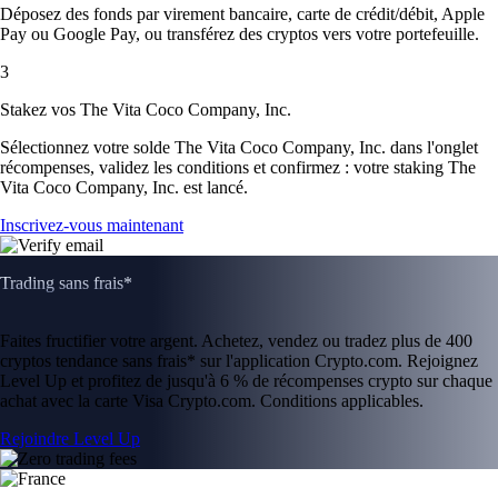
Déposez des fonds par virement bancaire, carte de crédit/débit, Apple
Pay ou Google Pay, ou transférez des cryptos vers votre portefeuille.
3
Stakez vos The Vita Coco Company, Inc.
Sélectionnez votre solde The Vita Coco Company, Inc. dans l'onglet
récompenses, validez les conditions et confirmez : votre staking The
Vita Coco Company, Inc. est lancé.
Inscrivez-vous maintenant
Trading sans frais*
Faites fructifier votre argent. Achetez, vendez ou tradez plus de 400
cryptos tendance sans frais* sur l'application Crypto.com. Rejoignez
Level Up et profitez de jusqu'à 6 % de récompenses crypto sur chaque
achat avec la carte Visa Crypto.com. Conditions applicables.
Rejoindre Level Up