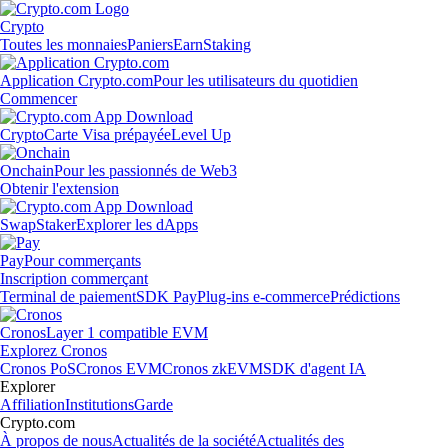
Crypto
Toutes les monnaies
Paniers
Earn
Staking
Application Crypto.com
Pour les utilisateurs du quotidien
Commencer
Crypto
Carte Visa prépayée
Level Up
Onchain
Pour les passionnés de Web3
Obtenir l'extension
Swap
Staker
Explorer les dApps
Pay
Pour commerçants
Inscription commerçant
Terminal de paiement
SDK Pay
Plug-ins e-commerce
Prédictions
Cronos
Layer 1 compatible EVM
Explorez Cronos
Cronos PoS
Cronos EVM
Cronos zkEVM
SDK d'agent IA
Explorer
Affiliation
Institutions
Garde
Crypto.com
À propos de nous
Actualités de la société
Actualités des