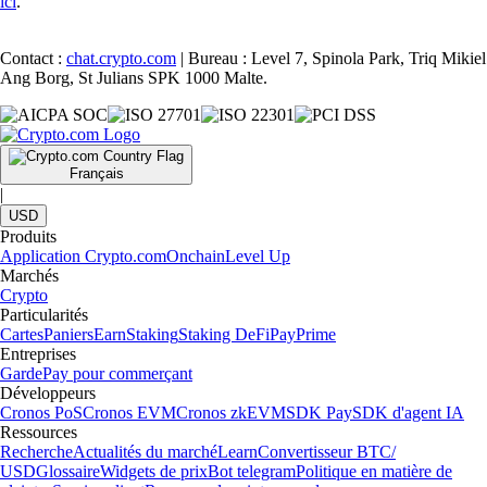
ici
.
Contact :
chat.crypto.com
| Bureau : Level 7, Spinola Park, Triq Mikiel
Ang Borg, St Julians SPK 1000 Malte.
Français
|
USD
Produits
Application Crypto.com
Onchain
Level Up
Marchés
Crypto
Particularités
Cartes
Paniers
Earn
Staking
Staking DeFi
Pay
Prime
Entreprises
Garde
Pay pour commerçant
Développeurs
Cronos PoS
Cronos EVM
Cronos zkEVM
SDK Pay
SDK d'agent IA
Ressources
Recherche
Actualités du marché
Learn
Convertisseur BTC/
USD
Glossaire
Widgets de prix
Bot telegram
Politique en matière de