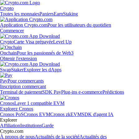
Crypto
Toutes les monnaies
Paniers
Earn
Staking
Application Crypto.com
Pour les utilisateurs du quotidien
Commencer
Crypto
Carte Visa prépayée
Level Up
Onchain
Pour les passionnés de Web3
Obtenir l'extension
Swap
Staker
Explorer les dApps
Pay
Pour commerçants
Inscription commerçant
Terminal de paiement
SDK Pay
Plug-ins e-commerce
Prédictions
Cronos
Layer 1 compatible EVM
Explorez Cronos
Cronos PoS
Cronos EVM
Cronos zkEVM
SDK d'agent IA
Explorer
Affiliation
Institutions
Garde
Crypto.com
À propos de nous
Actualités de la société
Actualités des