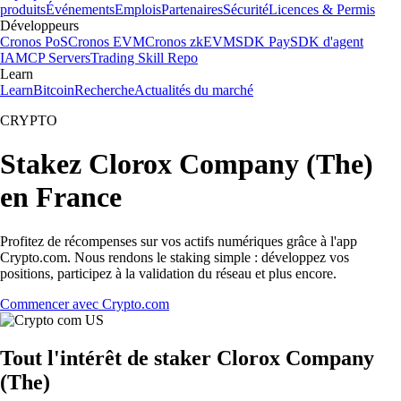
produits
Événements
Emplois
Partenaires
Sécurité
Licences & Permis
Développeurs
Cronos PoS
Cronos EVM
Cronos zkEVM
SDK Pay
SDK d'agent
IA
MCP Servers
Trading Skill Repo
Learn
Learn
Bitcoin
Recherche
Actualités du marché
CRYPTO
Stakez Clorox Company (The)
en France
Profitez de récompenses sur vos actifs numériques grâce à l'app
Crypto.com. Nous rendons le staking simple : développez vos
positions, participez à la validation du réseau et plus encore.
Commencer avec Crypto.com
Tout l'intérêt de staker Clorox Company
(The)