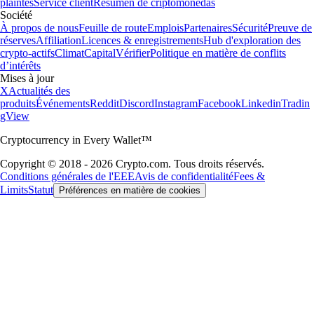
plaintes
Service client
Resumen de criptomonedas
Société
À propos de nous
Feuille de route
Emplois
Partenaires
Sécurité
Preuve de
réserves
Affiliation
Licences & enregistrements
Hub d'exploration des
crypto-actifs
Climat
Capital
Vérifier
Politique en matière de conflits
d’intérêts
Mises à jour
X
Actualités des
produits
Événements
Reddit
Discord
Instagram
Facebook
Linkedin
Tradin
gView
Cryptocurrency in Every Wallet™
Copyright © 2018 - 2026 Crypto.com. Tous droits réservés.
Conditions générales de l'EEE
Avis de confidentialité
Fees &
Limits
Statut
Préférences en matière de cookies