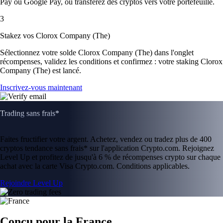
Pay ou Google Pay, ou transférez des cryptos vers votre portefeuille.
3
Stakez vos Clorox Company (The)
Sélectionnez votre solde Clorox Company (The) dans l'onglet
récompenses, validez les conditions et confirmez : votre staking Clorox
Company (The) est lancé.
Inscrivez-vous maintenant
Trading sans frais*
Faites fructifier votre argent. Achetez, vendez ou tradez plus de 400
cryptos tendance sans frais* sur l'application Crypto.com. Rejoignez
Level Up et profitez de jusqu'à 6 % de récompenses crypto sur chaque
achat avec la carte Visa Crypto.com. Conditions applicables.
Rejoindre Level Up
Conçu pour la France