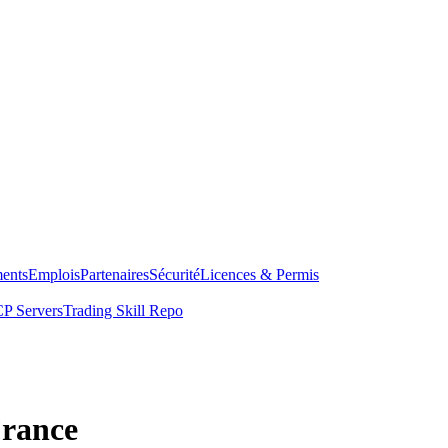
ents
Emplois
Partenaires
Sécurité
Licences & Permis
P Servers
Trading Skill Repo
France