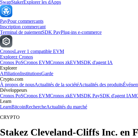
Swap
Staker
Explorer les dApps
Pay
Pour commerçants
Inscription commerçant
Terminal de paiement
SDK Pay
Plug-ins e-commerce
Cronos
Layer 1 compatible EVM
Explorez Cronos
Cronos PoS
Cronos EVM
Cronos zkEVM
SDK d'agent IA
Explorer
Affiliation
Institutions
Garde
Crypto.com
À propos de nous
Actualités de la société
Actualités des produits
Événem
Développeurs
Cronos PoS
Cronos EVM
Cronos zkEVM
SDK Pay
SDK d'agent IA
MC
Learn
Learn
Bitcoin
Recherche
Actualités du marché
CRYPTO
Stakez Cleveland-Cliffs Inc. en 