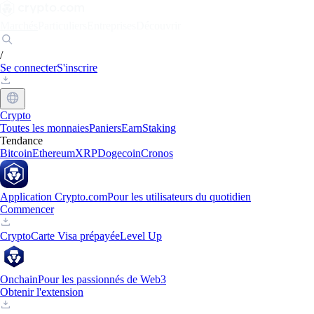
Marchés
Particuliers
Entreprises
Découvrir
/
Se connecter
S'inscrire
Crypto
Toutes les monnaies
Paniers
Earn
Staking
Tendance
Bitcoin
Ethereum
XRP
Dogecoin
Cronos
Application Crypto.com
Pour les utilisateurs du quotidien
Commencer
Crypto
Carte Visa prépayée
Level Up
Onchain
Pour les passionnés de Web3
Obtenir l'extension