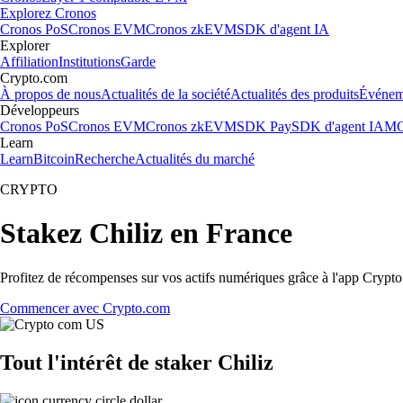
Explorez Cronos
Cronos PoS
Cronos EVM
Cronos zkEVM
SDK d'agent IA
Explorer
Affiliation
Institutions
Garde
Crypto.com
À propos de nous
Actualités de la société
Actualités des produits
Événem
Développeurs
Cronos PoS
Cronos EVM
Cronos zkEVM
SDK Pay
SDK d'agent IA
MC
Learn
Learn
Bitcoin
Recherche
Actualités du marché
CRYPTO
Stakez Chiliz en France
Profitez de récompenses sur vos actifs numériques grâce à l'app Crypto.
Commencer avec Crypto.com
Tout l'intérêt de staker Chiliz