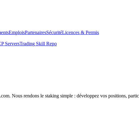
ents
Emplois
Partenaires
Sécurité
Licences & Permis
P Servers
Trading Skill Repo
com. Nous rendons le staking simple : développez vos positions, partici