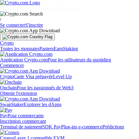
Marchés
Particuliers
Entreprises
Découvrir
/
Se connecter
S'inscrire
Crypto
Toutes les monnaies
Paniers
Earn
Staking
Application Crypto.com
Pour les utilisateurs du quotidien
Commencer
Crypto
Carte Visa prépayée
Level Up
Onchain
Pour les passionnés de Web3
Obtenir l'extension
Swap
Staker
Explorer les dApps
Pay
Pour commerçants
Inscription commerçant
Terminal de paiement
SDK Pay
Plug-ins e-commerce
Prédictions
Cronos
Layer 1 compatible EVM