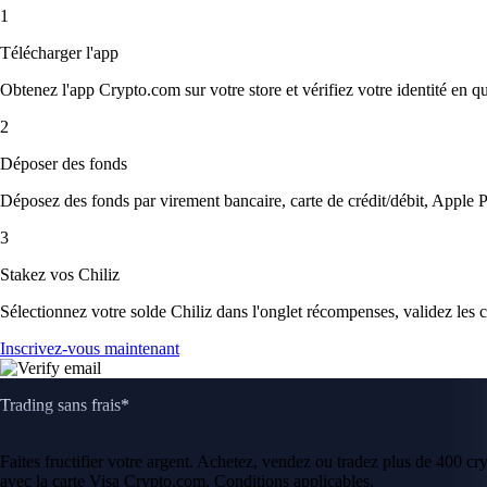
1
Télécharger l'app
Obtenez l'app Crypto.com sur votre store et vérifiez votre identité en 
2
Déposer des fonds
Déposez des fonds par virement bancaire, carte de crédit/débit, Apple P
3
Stakez vos Chiliz
Sélectionnez votre solde Chiliz dans l'onglet récompenses, validez les co
Inscrivez-vous maintenant
Trading sans frais*
Faites fructifier votre argent. Achetez, vendez ou tradez plus de 400 c
avec la carte Visa Crypto.com. Conditions applicables.