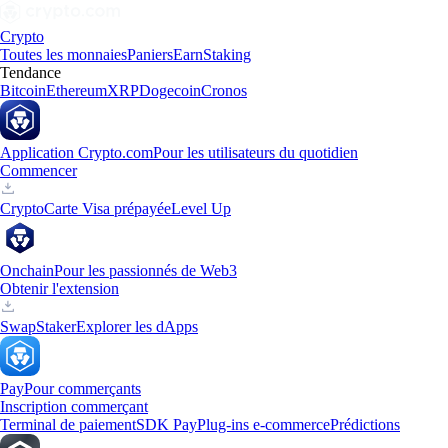
Crypto
Toutes les monnaies
Paniers
Earn
Staking
Tendance
Bitcoin
Ethereum
XRP
Dogecoin
Cronos
Application Crypto.com
Pour les utilisateurs du quotidien
Commencer
Crypto
Carte Visa prépayée
Level Up
Onchain
Pour les passionnés de Web3
Obtenir l'extension
Swap
Staker
Explorer les dApps
Pay
Pour commerçants
Inscription commerçant
Terminal de paiement
SDK Pay
Plug-ins e-commerce
Prédictions