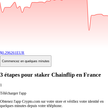
$
0.296261
EUR
-1.36
%
24H
Buy
Commencez en quelques minutes
3 étapes pour staker Chainflip en France
1
Télécharger l'app
Obtenez l'app Crypto.com sur votre store et vérifiez votre identité en
quelques minutes depuis votre téléphone.