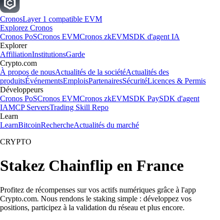
Cronos
Layer 1 compatible EVM
Explorez Cronos
Cronos PoS
Cronos EVM
Cronos zkEVM
SDK d'agent IA
Explorer
Affiliation
Institutions
Garde
Crypto.com
À propos de nous
Actualités de la société
Actualités des
produits
Événements
Emplois
Partenaires
Sécurité
Licences & Permis
Développeurs
Cronos PoS
Cronos EVM
Cronos zkEVM
SDK Pay
SDK d'agent
IA
MCP Servers
Trading Skill Repo
Learn
Learn
Bitcoin
Recherche
Actualités du marché
CRYPTO
Stakez Chainflip en France
Profitez de récompenses sur vos actifs numériques grâce à l'app
Crypto.com. Nous rendons le staking simple : développez vos
positions, participez à la validation du réseau et plus encore.