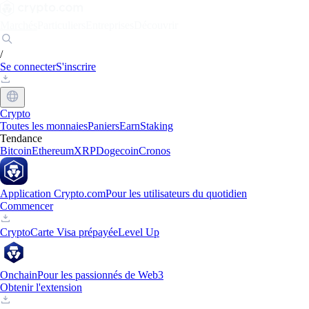
Marchés
Particuliers
Entreprises
Découvrir
/
Se connecter
S'inscrire
Crypto
Toutes les monnaies
Paniers
Earn
Staking
Tendance
Bitcoin
Ethereum
XRP
Dogecoin
Cronos
Application Crypto.com
Pour les utilisateurs du quotidien
Commencer
Crypto
Carte Visa prépayée
Level Up
Onchain
Pour les passionnés de Web3
Obtenir l'extension