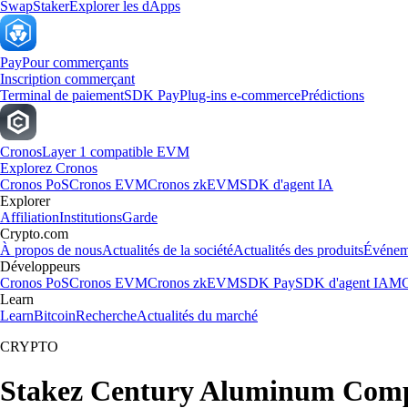
Swap
Staker
Explorer les dApps
Pay
Pour commerçants
Inscription commerçant
Terminal de paiement
SDK Pay
Plug-ins e-commerce
Prédictions
Cronos
Layer 1 compatible EVM
Explorez Cronos
Cronos PoS
Cronos EVM
Cronos zkEVM
SDK d'agent IA
Explorer
Affiliation
Institutions
Garde
Crypto.com
À propos de nous
Actualités de la société
Actualités des produits
Événem
Développeurs
Cronos PoS
Cronos EVM
Cronos zkEVM
SDK Pay
SDK d'agent IA
MC
Learn
Learn
Bitcoin
Recherche
Actualités du marché
CRYPTO
Stakez Century Aluminum Comp