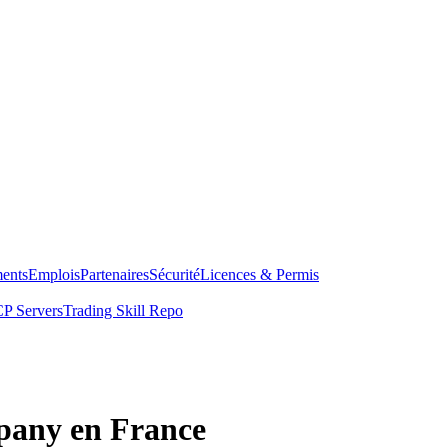
ents
Emplois
Partenaires
Sécurité
Licences & Permis
P Servers
Trading Skill Repo
any en France