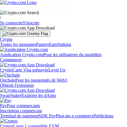
Marchés
Particuliers
Entreprises
Découvrir
/
Se connecter
S'inscrire
Crypto
Toutes les monnaies
Paniers
Earn
Staking
Application Crypto.com
Pour les utilisateurs du quotidien
Commencer
Crypto
Carte Visa prépayée
Level Up
Onchain
Pour les passionnés de Web3
Obtenir l'extension
Swap
Staker
Explorer les dApps
Pay
Pour commerçants
Inscription commerçant
Terminal de paiement
SDK Pay
Plug-ins e-commerce
Prédictions
Cronos
Layer 1 compatible EVM