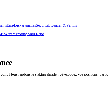
ents
Emplois
Partenaires
Sécurité
Licences & Permis
P Servers
Trading Skill Repo
ance
com. Nous rendons le staking simple : développez vos positions, partici