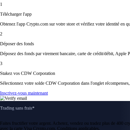
1
Télécharger l'app
Obtenez l'app Crypto.com sur votre store et vérifiez votre identité en 
2
Déposer des fonds
Déposez des fonds par virement bancaire, carte de crédit/débit, Apple P
3
Stakez vos CDW Corporation
Sélectionnez votre solde CDW Corporation dans l'onglet récompenses, v
Inscrivez-vous maintenant
Trading sans frais*
Faites fructifier votre argent. Achetez, vendez ou tradez plus de 400 c
avec la carte Visa Crypto.com. Conditions applicables.