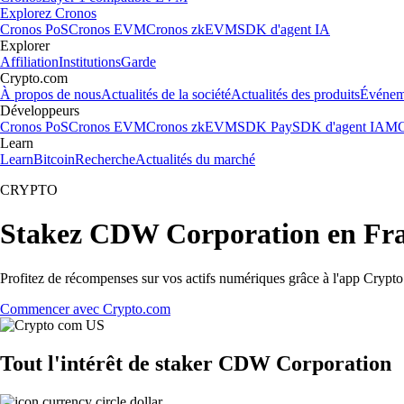
Explorez Cronos
Cronos PoS
Cronos EVM
Cronos zkEVM
SDK d'agent IA
Explorer
Affiliation
Institutions
Garde
Crypto.com
À propos de nous
Actualités de la société
Actualités des produits
Événem
Développeurs
Cronos PoS
Cronos EVM
Cronos zkEVM
SDK Pay
SDK d'agent IA
MC
Learn
Learn
Bitcoin
Recherche
Actualités du marché
CRYPTO
Stakez CDW Corporation en Fr
Profitez de récompenses sur vos actifs numériques grâce à l'app Crypto.
Commencer avec Crypto.com
Tout l'intérêt de staker CDW Corporation