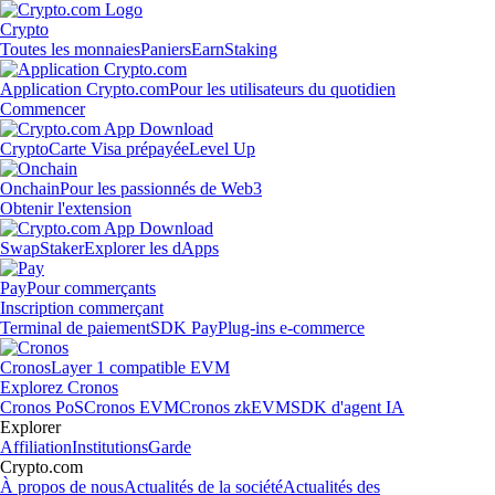
Crypto
Toutes les monnaies
Paniers
Earn
Staking
Application Crypto.com
Pour les utilisateurs du quotidien
Commencer
Crypto
Carte Visa prépayée
Level Up
Onchain
Pour les passionnés de Web3
Obtenir l'extension
Swap
Staker
Explorer les dApps
Pay
Pour commerçants
Inscription commerçant
Terminal de paiement
SDK Pay
Plug-ins e-commerce
Cronos
Layer 1 compatible EVM
Explorez Cronos
Cronos PoS
Cronos EVM
Cronos zkEVM
SDK d'agent IA
Explorer
Affiliation
Institutions
Garde
Crypto.com
À propos de nous
Actualités de la société
Actualités des