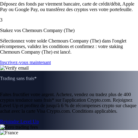
Déposez des fonds par virement bancaire, carte de crédit/débit, Apple
Pay ou Google Pay, ou transférez des cryptos vers votre portefeuille.
3
Stakez vos Chemours Company (The)
Sélectionnez votre solde Chemours Company (The) dans l'onglet
récompenses, validez les conditions et confirmez : votre staking
Chemours Company (The) est lancé.
Inscrivez-vous maintenant
Trading sans frais*
Faites fructifier votre argent. Achetez, vendez ou tradez plus de 400
cryptos tendance sans frais* sur l'application Crypto.com. Rejoignez
Level Up et profitez de jusqu'à 6 % de récompenses crypto sur chaque
achat avec la carte Visa Crypto.com. Conditions applicables.
Rejoindre Level Up