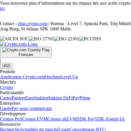
Vous trouverez plus d’informations sur les risques liés aux actifs crypto
ici
.
Contact :
chat.crypto.com
| Bureau : Level 7, Spinola Park, Triq Mikiel
Ang Borg, St Julians SPK 1000 Malte.
Français
|
USD
Produits
Application Crypto.com
Onchain
Level Up
Marchés
Crypto
Particularités
Cartes
Paniers
Earn
Staking
Staking DeFi
Pay
Prime
Entreprises
Garde
Pay pour commerçant
Développeurs
Cronos PoS
Cronos EVM
Cronos zkEVM
SDK Pay
SDK d'agent IA
Ressources
Recherche
Actualités du marché
Learn
Convertisseur BTC/