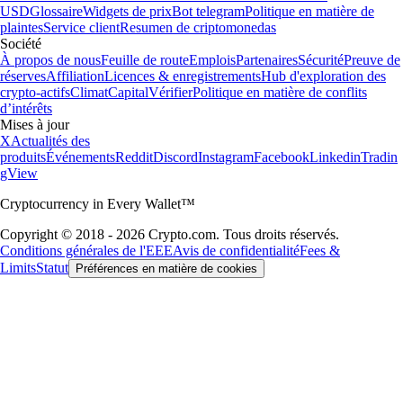
USD
Glossaire
Widgets de prix
Bot telegram
Politique en matière de
plaintes
Service client
Resumen de criptomonedas
Société
À propos de nous
Feuille de route
Emplois
Partenaires
Sécurité
Preuve de
réserves
Affiliation
Licences & enregistrements
Hub d'exploration des
crypto-actifs
Climat
Capital
Vérifier
Politique en matière de conflits
d’intérêts
Mises à jour
X
Actualités des
produits
Événements
Reddit
Discord
Instagram
Facebook
Linkedin
Tradin
gView
Cryptocurrency in Every Wallet™
Copyright © 2018 - 2026 Crypto.com. Tous droits réservés.
Conditions générales de l'EEE
Avis de confidentialité
Fees &
Limits
Statut
Préférences en matière de cookies