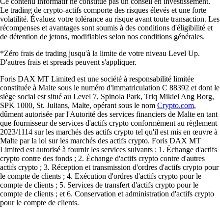
Ce contenu informatif ne constitue pas un conseil en investissement.
Le trading de crypto-actifs comporte des risques élevés et une forte
volatilité. Évaluez votre tolérance au risque avant toute transaction. Les
récompenses et avantages sont soumis à des conditions d'éligibilité et
de détention de jetons, modifiables selon nos conditions générales.
*Zéro frais de trading jusqu'à la limite de votre niveau Level Up.
D'autres frais et spreads peuvent s'appliquer.
Foris DAX MT Limited est une société à responsabilité limitée
constituée à Malte sous le numéro d'immatriculation C 88392 et dont le
siège social est situé au Level 7, Spinola Park, Triq Mikiel Ang Borg,
SPK 1000, St. Julians, Malte, opérant sous le nom
Crypto.com
,
dûment autorisée par l'Autorité des services financiers de Malte en tant
que fournisseur de services d'actifs crypto conformément au règlement
2023/1114 sur les marchés des actifs crypto tel qu'il est mis en œuvre à
Malte par la loi sur les marchés des actifs crypto. Foris DAX MT
Limited est autorisé à fournir les services suivants : 1. Échange d'actifs
crypto contre des fonds ; 2. Échange d'actifs crypto contre d'autres
actifs crypto ; 3. Réception et transmission d'ordres d'actifs crypto pour
le compte de clients ; 4. Exécution d'ordres d'actifs crypto pour le
compte de clients ; 5. Services de transfert d'actifs crypto pour le
compte de clients ; et 6. Conservation et administration d'actifs crypto
pour le compte de clients.