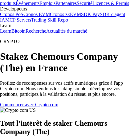
produits
Événements
Emplois
Partenaires
Sécurité
Licences & Permis
Développeurs
Cronos PoS
Cronos EVM
Cronos zkEVM
SDK Pay
SDK d'agent
IA
MCP Servers
Trading Skill Repo
Learn
Learn
Bitcoin
Recherche
Actualités du marché
CRYPTO
Stakez Chemours Company
(The) en France
Profitez de récompenses sur vos actifs numériques grâce à l'app
Crypto.com. Nous rendons le staking simple : développez vos
positions, participez à la validation du réseau et plus encore.
Commencer avec Crypto.com
Tout l'intérêt de staker Chemours
Company (The)