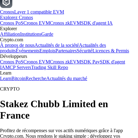
Cronos
Layer 1 compatible EVM
Explorez Cronos
Cronos PoS
Cronos EVM
Cronos zkEVM
SDK d'agent IA
Explorer
Affiliation
Institutions
Garde
Crypto.com
À propos de nous
Actualités de la société
Actualités des
produits
Événements
Emplois
Partenaires
Sécurité
Licences & Permis
Développeurs
Cronos PoS
Cronos EVM
Cronos zkEVM
SDK Pay
SDK d'agent
IA
MCP Servers
Trading Skill Repo
Learn
Learn
Bitcoin
Recherche
Actualités du marché
CRYPTO
Stakez Chubb Limited en
France
Profitez de récompenses sur vos actifs numériques grâce à l'app
Crypto.com. Nous rendons le staking simple : développez vos