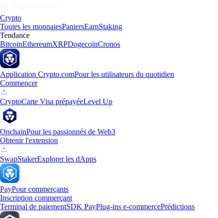
Crypto
Toutes les monnaies
Paniers
Earn
Staking
Tendance
Bitcoin
Ethereum
XRP
Dogecoin
Cronos
Application Crypto.com
Pour les utilisateurs du quotidien
Commencer
Crypto
Carte Visa prépayée
Level Up
Onchain
Pour les passionnés de Web3
Obtenir l'extension
Swap
Staker
Explorer les dApps
Pay
Pour commerçants
Inscription commerçant
Terminal de paiement
SDK Pay
Plug-ins e-commerce
Prédictions