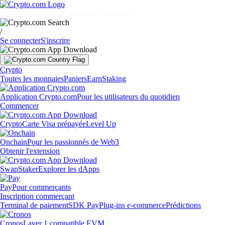
Marchés
Particuliers
Entreprises
Découvrir
/
Se connecter
S'inscrire
Crypto
Toutes les monnaies
Paniers
Earn
Staking
Application Crypto.com
Pour les utilisateurs du quotidien
Commencer
Crypto
Carte Visa prépayée
Level Up
Onchain
Pour les passionnés de Web3
Obtenir l'extension
Swap
Staker
Explorer les dApps
Pay
Pour commerçants
Inscription commerçant
Terminal de paiement
SDK Pay
Plug-ins e-commerce
Prédictions
Cronos
Layer 1 compatible EVM