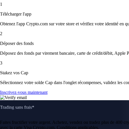
1
Télécharger l'app
Obtenez l'app Crypto.com sur votre store et vérifiez votre identité en 
2
Déposer des fonds
Déposez des fonds par virement bancaire, carte de crédit/débit, Apple P
3
Stakez vos Cap
Sélectionnez votre solde Cap dans l'onglet récompenses, validez les con
Inscrivez-vous maintenant
Trading sans frais*
Faites fructifier votre argent. Achetez, vendez ou tradez plus de 400 c
avec la carte Visa Crypto.com. Conditions applicables.