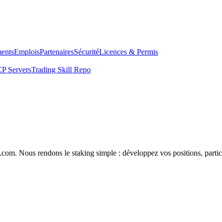
ents
Emplois
Partenaires
Sécurité
Licences & Permis
P Servers
Trading Skill Repo
com. Nous rendons le staking simple : développez vos positions, partici