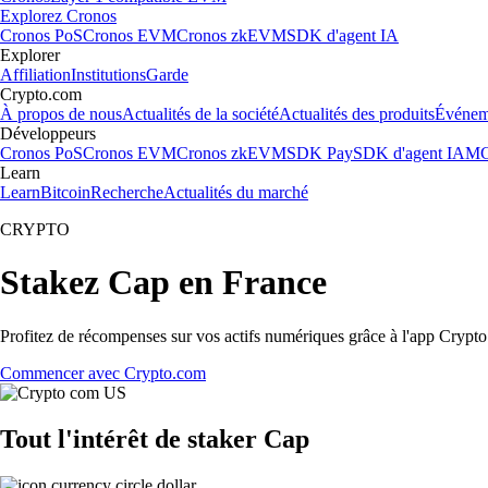
Explorez Cronos
Cronos PoS
Cronos EVM
Cronos zkEVM
SDK d'agent IA
Explorer
Affiliation
Institutions
Garde
Crypto.com
À propos de nous
Actualités de la société
Actualités des produits
Événem
Développeurs
Cronos PoS
Cronos EVM
Cronos zkEVM
SDK Pay
SDK d'agent IA
MC
Learn
Learn
Bitcoin
Recherche
Actualités du marché
CRYPTO
Stakez Cap en France
Profitez de récompenses sur vos actifs numériques grâce à l'app Crypto.
Commencer avec Crypto.com
Tout l'intérêt de staker Cap