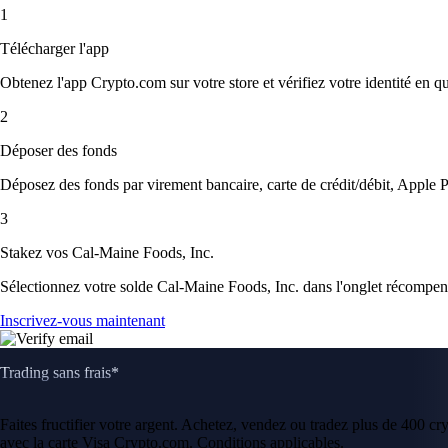
1
Télécharger l'app
Obtenez l'app Crypto.com sur votre store et vérifiez votre identité en 
2
Déposer des fonds
Déposez des fonds par virement bancaire, carte de crédit/débit, Apple P
3
Stakez vos Cal-Maine Foods, Inc.
Sélectionnez votre solde Cal-Maine Foods, Inc. dans l'onglet récompense
Inscrivez-vous maintenant
Trading sans frais*
Faites fructifier votre argent. Achetez, vendez ou tradez plus de 400 c
avec la carte Visa Crypto.com. Conditions applicables.