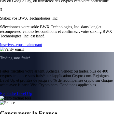
Pay ou Google Pay, ou transférez des cryptos vers votre portefeuille.
3
Stakez vos BWX Technologies, Inc.
Sélectionnez votre solde BWX Technologies, Inc. dans l'onglet
récompenses, validez les conditions et confirmez : votre staking BWX
Technologies, Inc. est lancé.
Inscrivez-vous maintenant
Trading sans frais*
Faites fructifier votre argent. Achetez, vendez ou tradez plus de 400
cryptos tendance sans frais* sur l'application Crypto.com. Rejoignez
Level Up et profitez de jusqu'à 6 % de récompenses crypto sur chaque
achat avec la carte Visa Crypto.com. Conditions applicables.
Rejoindre Level Up
Conçu pour la France