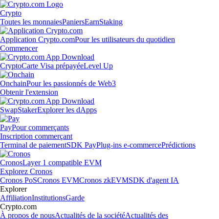
Crypto
Toutes les monnaies
Paniers
Earn
Staking
Application Crypto.com
Pour les utilisateurs du quotidien
Commencer
Crypto
Carte Visa prépayée
Level Up
Onchain
Pour les passionnés de Web3
Obtenir l'extension
Swap
Staker
Explorer les dApps
Pay
Pour commerçants
Inscription commerçant
Terminal de paiement
SDK Pay
Plug-ins e-commerce
Prédictions
Cronos
Layer 1 compatible EVM
Explorez Cronos
Cronos PoS
Cronos EVM
Cronos zkEVM
SDK d'agent IA
Explorer
Affiliation
Institutions
Garde
Crypto.com
À propos de nous
Actualités de la société
Actualités des