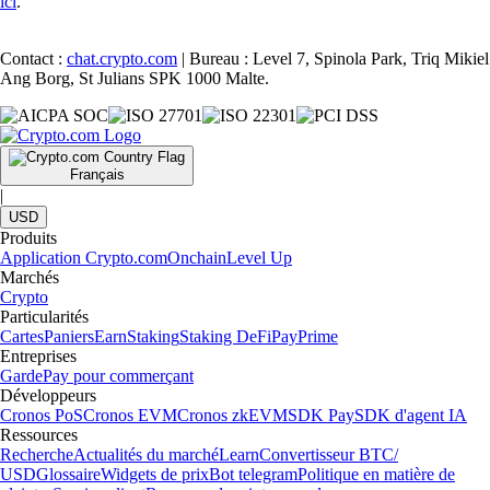
ici
.
Contact :
chat.crypto.com
| Bureau : Level 7, Spinola Park, Triq Mikiel
Ang Borg, St Julians SPK 1000 Malte.
Français
|
USD
Produits
Application Crypto.com
Onchain
Level Up
Marchés
Crypto
Particularités
Cartes
Paniers
Earn
Staking
Staking DeFi
Pay
Prime
Entreprises
Garde
Pay pour commerçant
Développeurs
Cronos PoS
Cronos EVM
Cronos zkEVM
SDK Pay
SDK d'agent IA
Ressources
Recherche
Actualités du marché
Learn
Convertisseur BTC/
USD
Glossaire
Widgets de prix
Bot telegram
Politique en matière de