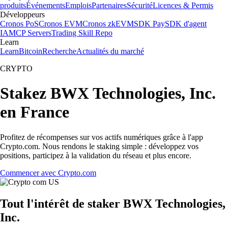
produits
Événements
Emplois
Partenaires
Sécurité
Licences & Permis
Développeurs
Cronos PoS
Cronos EVM
Cronos zkEVM
SDK Pay
SDK d'agent
IA
MCP Servers
Trading Skill Repo
Learn
Learn
Bitcoin
Recherche
Actualités du marché
CRYPTO
Stakez BWX Technologies, Inc.
en France
Profitez de récompenses sur vos actifs numériques grâce à l'app
Crypto.com. Nous rendons le staking simple : développez vos
positions, participez à la validation du réseau et plus encore.
Commencer avec Crypto.com
Tout l'intérêt de staker BWX Technologies,
Inc.