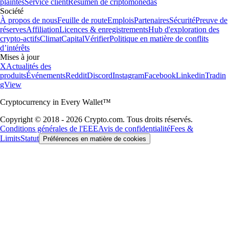
plaintes
Service client
Resumen de criptomonedas
Société
À propos de nous
Feuille de route
Emplois
Partenaires
Sécurité
Preuve de
réserves
Affiliation
Licences & enregistrements
Hub d'exploration des
crypto-actifs
Climat
Capital
Vérifier
Politique en matière de conflits
d’intérêts
Mises à jour
X
Actualités des
produits
Événements
Reddit
Discord
Instagram
Facebook
Linkedin
Tradin
gView
Cryptocurrency in Every Wallet™
Copyright © 2018 - 2026 Crypto.com. Tous droits réservés.
Conditions générales de l'EEE
Avis de confidentialité
Fees &
Limits
Statut
Préférences en matière de cookies