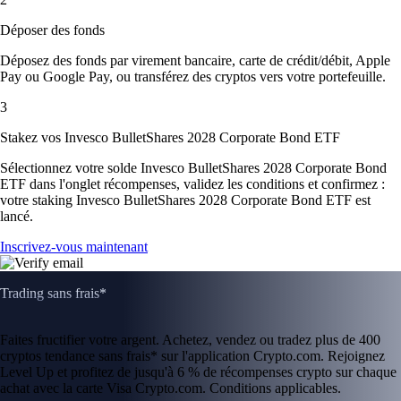
Déposer des fonds
Déposez des fonds par virement bancaire, carte de crédit/débit, Apple
Pay ou Google Pay, ou transférez des cryptos vers votre portefeuille.
3
Stakez vos Invesco BulletShares 2028 Corporate Bond ETF
Sélectionnez votre solde Invesco BulletShares 2028 Corporate Bond
ETF dans l'onglet récompenses, validez les conditions et confirmez :
votre staking Invesco BulletShares 2028 Corporate Bond ETF est
lancé.
Inscrivez-vous maintenant
Trading sans frais*
Faites fructifier votre argent. Achetez, vendez ou tradez plus de 400
cryptos tendance sans frais* sur l'application Crypto.com. Rejoignez
Level Up et profitez de jusqu'à 6 % de récompenses crypto sur chaque
achat avec la carte Visa Crypto.com. Conditions applicables.