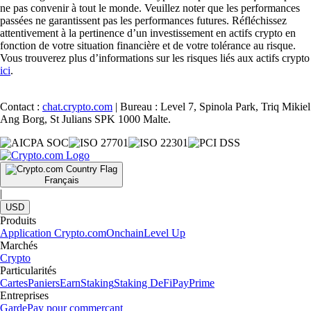
ne pas convenir à tout le monde. Veuillez noter que les performances
passées ne garantissent pas les performances futures. Réfléchissez
attentivement à la pertinence d’un investissement en actifs crypto en
fonction de votre situation financière et de votre tolérance au risque.
Vous trouverez plus d’informations sur les risques liés aux actifs crypto
ici
.
Contact :
chat.crypto.com
| Bureau : Level 7, Spinola Park, Triq Mikiel
Ang Borg, St Julians SPK 1000 Malte.
Français
|
USD
Produits
Application Crypto.com
Onchain
Level Up
Marchés
Crypto
Particularités
Cartes
Paniers
Earn
Staking
Staking DeFi
Pay
Prime
Entreprises
Garde
Pay pour commerçant