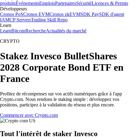
produits
Événements
Emplois
Partenaires
Sécurité
Licences & Permis
Développeurs
Cronos PoS
Cronos EVM
Cronos zkEVM
SDK Pay
SDK d'agent
IA
MCP Servers
Trading Skill Repo
Learn
Learn
Bitcoin
Recherche
Actualités du marché
CRYPTO
Stakez Invesco BulletShares
2028 Corporate Bond ETF en
France
Profitez de récompenses sur vos actifs numériques grâce à l'app
Crypto.com. Nous rendons le staking simple : développez vos
positions, participez à la validation du réseau et plus encore.
Commencer avec Crypto.com
Tout l'intérêt de staker Invesco