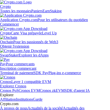
Crypto
Toutes les monnaies
Paniers
Earn
Staking
Application Crypto.com
Pour les utilisateurs du quotidien
Commencer
Crypto
Carte Visa prépayée
Level Up
Onchain
Pour les passionnés de Web3
Obtenir l'extension
Swap
Staker
Explorer les dApps
Pay
Pour commerçants
Inscription commerçant
Terminal de paiement
SDK Pay
Plug-ins e-commerce
Cronos
Layer 1 compatible EVM
Explorez Cronos
Cronos PoS
Cronos EVM
Cronos zkEVM
SDK d'agent IA
Explorer
Affiliation
Institutions
Garde
Crypto.com
À propos de nous
Actualités de la société
Actualités des