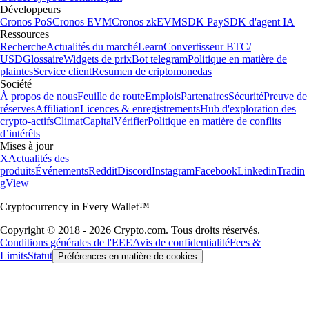
Développeurs
Cronos PoS
Cronos EVM
Cronos zkEVM
SDK Pay
SDK d'agent IA
Ressources
Recherche
Actualités du marché
Learn
Convertisseur BTC/
USD
Glossaire
Widgets de prix
Bot telegram
Politique en matière de
plaintes
Service client
Resumen de criptomonedas
Société
À propos de nous
Feuille de route
Emplois
Partenaires
Sécurité
Preuve de
réserves
Affiliation
Licences & enregistrements
Hub d'exploration des
crypto-actifs
Climat
Capital
Vérifier
Politique en matière de conflits
d’intérêts
Mises à jour
X
Actualités des
produits
Événements
Reddit
Discord
Instagram
Facebook
Linkedin
Tradin
gView
Cryptocurrency in Every Wallet™
Copyright © 2018 - 2026 Crypto.com. Tous droits réservés.
Conditions générales de l'EEE
Avis de confidentialité
Fees &
Limits
Statut
Préférences en matière de cookies