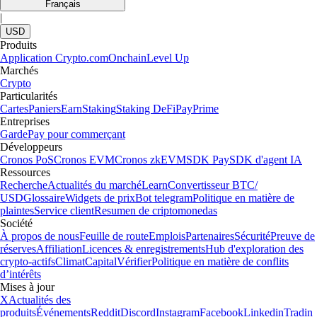
Français
|
USD
Produits
Application Crypto.com
Onchain
Level Up
Marchés
Crypto
Particularités
Cartes
Paniers
Earn
Staking
Staking DeFi
Pay
Prime
Entreprises
Garde
Pay pour commerçant
Développeurs
Cronos PoS
Cronos EVM
Cronos zkEVM
SDK Pay
SDK d'agent IA
Ressources
Recherche
Actualités du marché
Learn
Convertisseur BTC/
USD
Glossaire
Widgets de prix
Bot telegram
Politique en matière de
plaintes
Service client
Resumen de criptomonedas
Société
À propos de nous
Feuille de route
Emplois
Partenaires
Sécurité
Preuve de
réserves
Affiliation
Licences & enregistrements
Hub d'exploration des
crypto-actifs
Climat
Capital
Vérifier
Politique en matière de conflits
d’intérêts
Mises à jour
X
Actualités des
produits
Événements
Reddit
Discord
Instagram
Facebook
Linkedin
Tradin