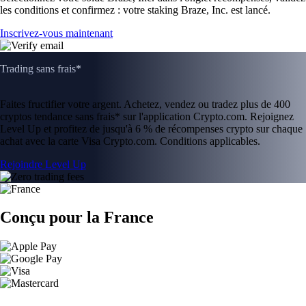
les conditions et confirmez : votre staking Braze, Inc. est lancé.
Inscrivez-vous maintenant
Trading sans frais*
Faites fructifier votre argent. Achetez, vendez ou tradez plus de 400
cryptos tendance sans frais* sur l'application Crypto.com. Rejoignez
Level Up et profitez de jusqu'à 6 % de récompenses crypto sur chaque
achat avec la carte Visa Crypto.com. Conditions applicables.
Rejoindre Level Up
Conçu pour la France