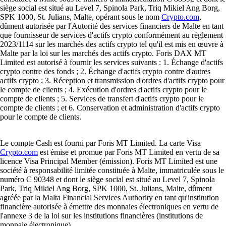
siège social est situé au Level 7, Spinola Park, Triq Mikiel Ang Borg,
SPK 1000, St. Julians, Malte, opérant sous le nom
Crypto.com
,
dûment autorisée par l'Autorité des services financiers de Malte en tant
que fournisseur de services d'actifs crypto conformément au règlement
2023/1114 sur les marchés des actifs crypto tel qu'il est mis en œuvre à
Malte par la loi sur les marchés des actifs crypto. Foris DAX MT
Limited est autorisé à fournir les services suivants : 1. Échange d'actifs
crypto contre des fonds ; 2. Échange d'actifs crypto contre d'autres
actifs crypto ; 3. Réception et transmission d'ordres d'actifs crypto pour
le compte de clients ; 4. Exécution d'ordres d'actifs crypto pour le
compte de clients ; 5. Services de transfert d'actifs crypto pour le
compte de clients ; et 6. Conservation et administration d'actifs crypto
pour le compte de clients.
Le compte Cash est fourni par Foris MT Limited. La carte Visa
Crypto.com
est émise et promue par Foris MT Limited en vertu de sa
licence Visa Principal Member (émission). Foris MT Limited est une
société à responsabilité limitée constituée à Malte, immatriculée sous le
numéro C 90348 et dont le siège social est situé au Level 7, Spinola
Park, Triq Mikiel Ang Borg, SPK 1000, St. Julians, Malte, dûment
agréée par la Malta Financial Services Authority en tant qu'institution
financière autorisée à émettre des monnaies électroniques en vertu de
l'annexe 3 de la loi sur les institutions financières (institutions de
monnaie électronique).