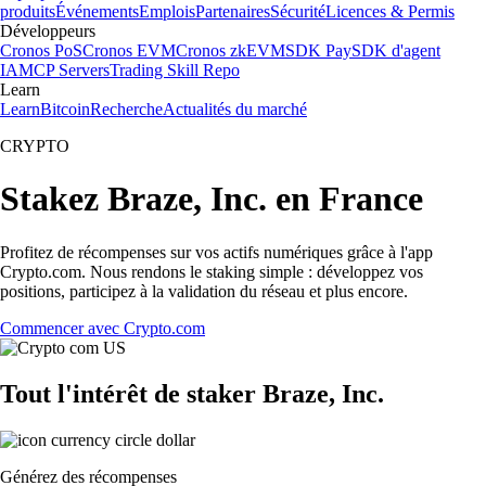
produits
Événements
Emplois
Partenaires
Sécurité
Licences & Permis
Développeurs
Cronos PoS
Cronos EVM
Cronos zkEVM
SDK Pay
SDK d'agent
IA
MCP Servers
Trading Skill Repo
Learn
Learn
Bitcoin
Recherche
Actualités du marché
CRYPTO
Stakez Braze, Inc. en France
Profitez de récompenses sur vos actifs numériques grâce à l'app
Crypto.com. Nous rendons le staking simple : développez vos
positions, participez à la validation du réseau et plus encore.
Commencer avec Crypto.com
Tout l'intérêt de staker Braze, Inc.
Générez des récompenses