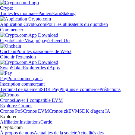
Crypto
Toutes les monnaies
Paniers
Earn
Staking
Application Crypto.com
Pour les utilisateurs du quotidien
Commencer
Crypto
Carte Visa prépayée
Level Up
Onchain
Pour les passionnés de Web3
Obtenir l'extension
Swap
Staker
Explorer les dApps
Pay
Pour commerçants
Inscription commerçant
Terminal de paiement
SDK Pay
Plug-ins e-commerce
Prédictions
Cronos
Layer 1 compatible EVM
Explorez Cronos
Cronos PoS
Cronos EVM
Cronos zkEVM
SDK d'agent IA
Explorer
Affiliation
Institutions
Garde
Crypto.com
À propos de nous
Actualités de la société
Actualités des