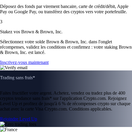
Déposez des fonds par virement bancaire, carte de crédit/débit, Apple
Pay ou Google Pay, ou transférez des cryptos vers votre portefeuille.
3
Stakez vos Brown & Brown, Inc.
Sélectionnez votre solde Brown & Brown, Inc. dans l'onglet
récompenses, validez les conditions et confirmez : votre staking Brown
& Brown, Inc. est lancé.
Inscrivez-vous maintenant
Trading sans frais*
Faites fructifier votre argent. Achetez, vendez ou tradez plus de 400
cryptos tendance sans frais* sur l'application Crypto.com. Rejoignez
Level Up et profitez de jusqu'à 6 % de récompenses crypto sur chaque
achat avec la carte Visa Crypto.com. Conditions applicables.
Rejoindre Level Up