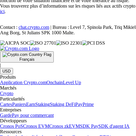
fonction de votre situation financière et de votre tolérance au risque.
Vous trouverez plus d’informations sur les risques liés aux actifs crypto
ici
.
Contact :
chat.crypto.com
| Bureau : Level 7, Spinola Park, Triq Mikiel
Ang Borg, St Julians SPK 1000 Malte.
Français
|
USD
Produits
Application Crypto.com
Onchain
Level Up
Marchés
Crypto
Particularités
Cartes
Paniers
Earn
Staking
Staking DeFi
Pay
Prime
Entreprises
Garde
Pay pour commerçant
Développeurs
Cronos PoS
Cronos EVM
Cronos zkEVM
SDK Pay
SDK d'agent IA
Ressources