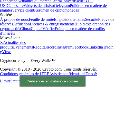
Recherche
Actualités du marché
Learn
Convertisseur BTC/
USD
Glossaire
Widgets de prix
Bot telegram
Politique en matière de
plaintes
Service client
Resumen de criptomonedas
Société
À propos de nous
Feuille de route
Emplois
Partenaires
Sécurité
Preuve de
réserves
Affiliation
Licences & enregistrements
Hub d'exploration des
crypto-actifs
Climat
Capital
Vérifier
Politique en matière de conflits
d’intérêts
Mises à jour
X
Actualités des
produits
Événements
Reddit
Discord
Instagram
Facebook
Linkedin
Tradin
gView
Cryptocurrency in Every Wallet™
Copyright © 2018 - 2026 Crypto.com. Tous droits réservés.
Conditions générales de l'EEE
Avis de confidentialité
Fees &
Limits
Statut
Préférences en matière de cookies