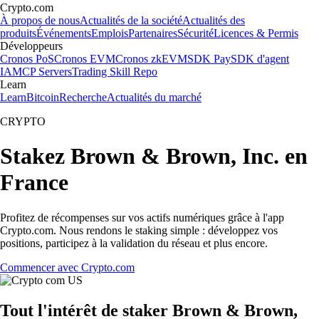
Crypto.com
À propos de nous
Actualités de la société
Actualités des
produits
Événements
Emplois
Partenaires
Sécurité
Licences & Permis
Développeurs
Cronos PoS
Cronos EVM
Cronos zkEVM
SDK Pay
SDK d'agent
IA
MCP Servers
Trading Skill Repo
Learn
Learn
Bitcoin
Recherche
Actualités du marché
CRYPTO
Stakez Brown & Brown, Inc. en
France
Profitez de récompenses sur vos actifs numériques grâce à l'app
Crypto.com. Nous rendons le staking simple : développez vos
positions, participez à la validation du réseau et plus encore.
Commencer avec Crypto.com
Tout l'intérêt de staker Brown & Brown,