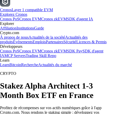
Cronos
Layer 1 compatible EVM
Explorez Cronos
Cronos PoS
Cronos EVM
Cronos zkEVM
SDK d'agent IA
Explorer
Affiliation
Institutions
Garde
Crypto.com
À propos de nous
Actualités de la société
Actualités des
produits
Événements
Emplois
Partenaires
Sécurité
Licences & Permis
Développeurs
Cronos PoS
Cronos EVM
Cronos zkEVM
SDK Pay
SDK d'agent
IA
MCP Servers
Trading Skill Repo
Learn
Learn
Bitcoin
Recherche
Actualités du marché
CRYPTO
Stakez Alpha Architect 1-3
Month Box ETF en France
Profitez de récompenses sur vos actifs numériques grâce à l'app
Crypto.com. Nous rendons le staking simple : développez vos