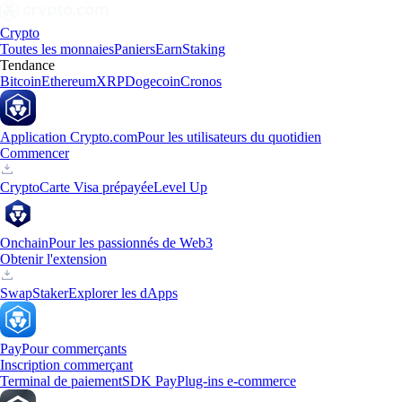
Crypto
Toutes les monnaies
Paniers
Earn
Staking
Tendance
Bitcoin
Ethereum
XRP
Dogecoin
Cronos
Application Crypto.com
Pour les utilisateurs du quotidien
Commencer
Crypto
Carte Visa prépayée
Level Up
Onchain
Pour les passionnés de Web3
Obtenir l'extension
Swap
Staker
Explorer les dApps
Pay
Pour commerçants
Inscription commerçant
Terminal de paiement
SDK Pay
Plug-ins e-commerce