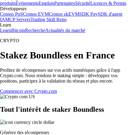
produits
Événements
Emplois
Partenaires
Sécurité
Licences & Permis
Développeurs
Cronos PoS
Cronos EVM
Cronos zkEVM
SDK Pay
SDK d'agent
IA
MCP Servers
Trading Skill Repo
Learn
Learn
Bitcoin
Recherche
Actualités du marché
CRYPTO
Stakez Boundless en France
Profitez de récompenses sur vos actifs numériques grâce à l'app
Crypto.com. Nous rendons le staking simple : développez vos
positions, participez à la validation du réseau et plus encore.
Commencer avec Crypto.com
Tout l'intérêt de staker Boundless
Générez des récompenses