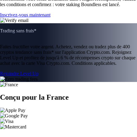
les conditions et confirmez : votre staking Boundless est lancé.
Inscrivez-vous maintenant
Trading sans frais*
Faites fructifier votre argent. Achetez, vendez ou tradez plus de 400
cryptos tendance sans frais* sur l'application Crypto.com. Rejoignez
Level Up et profitez de jusqu'à 6 % de récompenses crypto sur chaque
achat avec la carte Visa Crypto.com. Conditions applicables.
Rejoindre Level Up
Conçu pour la France