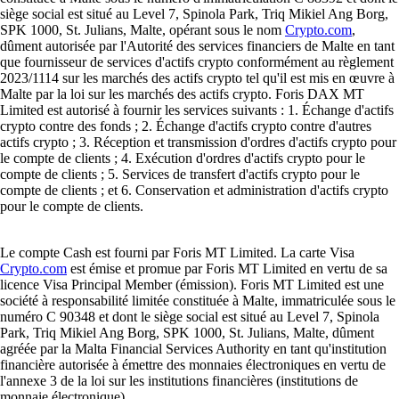
siège social est situé au Level 7, Spinola Park, Triq Mikiel Ang Borg,
SPK 1000, St. Julians, Malte, opérant sous le nom
Crypto.com
,
dûment autorisée par l'Autorité des services financiers de Malte en tant
que fournisseur de services d'actifs crypto conformément au règlement
2023/1114 sur les marchés des actifs crypto tel qu'il est mis en œuvre à
Malte par la loi sur les marchés des actifs crypto. Foris DAX MT
Limited est autorisé à fournir les services suivants : 1. Échange d'actifs
crypto contre des fonds ; 2. Échange d'actifs crypto contre d'autres
actifs crypto ; 3. Réception et transmission d'ordres d'actifs crypto pour
le compte de clients ; 4. Exécution d'ordres d'actifs crypto pour le
compte de clients ; 5. Services de transfert d'actifs crypto pour le
compte de clients ; et 6. Conservation et administration d'actifs crypto
pour le compte de clients.
Le compte Cash est fourni par Foris MT Limited. La carte Visa
Crypto.com
est émise et promue par Foris MT Limited en vertu de sa
licence Visa Principal Member (émission). Foris MT Limited est une
société à responsabilité limitée constituée à Malte, immatriculée sous le
numéro C 90348 et dont le siège social est situé au Level 7, Spinola
Park, Triq Mikiel Ang Borg, SPK 1000, St. Julians, Malte, dûment
agréée par la Malta Financial Services Authority en tant qu'institution
financière autorisée à émettre des monnaies électroniques en vertu de
l'annexe 3 de la loi sur les institutions financières (institutions de
monnaie électronique).