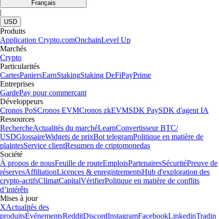
Français
|
USD
Produits
Application Crypto.com
Onchain
Level Up
Marchés
Crypto
Particularités
Cartes
Paniers
Earn
Staking
Staking DeFi
Pay
Prime
Entreprises
Garde
Pay pour commerçant
Développeurs
Cronos PoS
Cronos EVM
Cronos zkEVM
SDK Pay
SDK d'agent IA
Ressources
Recherche
Actualités du marché
Learn
Convertisseur BTC/
USD
Glossaire
Widgets de prix
Bot telegram
Politique en matière de
plaintes
Service client
Resumen de criptomonedas
Société
À propos de nous
Feuille de route
Emplois
Partenaires
Sécurité
Preuve de
réserves
Affiliation
Licences & enregistrements
Hub d'exploration des
crypto-actifs
Climat
Capital
Vérifier
Politique en matière de conflits
d’intérêts
Mises à jour
X
Actualités des
produits
Événements
Reddit
Discord
Instagram
Facebook
Linkedin
Tradin