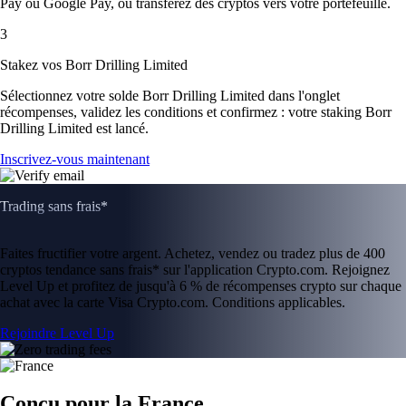
Pay ou Google Pay, ou transférez des cryptos vers votre portefeuille.
3
Stakez vos Borr Drilling Limited
Sélectionnez votre solde Borr Drilling Limited dans l'onglet
récompenses, validez les conditions et confirmez : votre staking Borr
Drilling Limited est lancé.
Inscrivez-vous maintenant
Trading sans frais*
Faites fructifier votre argent. Achetez, vendez ou tradez plus de 400
cryptos tendance sans frais* sur l'application Crypto.com. Rejoignez
Level Up et profitez de jusqu'à 6 % de récompenses crypto sur chaque
achat avec la carte Visa Crypto.com. Conditions applicables.
Rejoindre Level Up
Conçu pour la France