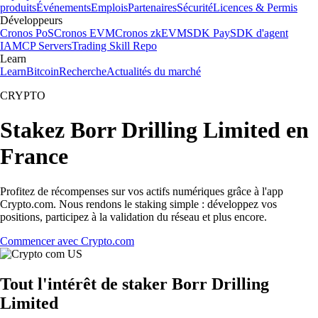
produits
Événements
Emplois
Partenaires
Sécurité
Licences & Permis
Développeurs
Cronos PoS
Cronos EVM
Cronos zkEVM
SDK Pay
SDK d'agent
IA
MCP Servers
Trading Skill Repo
Learn
Learn
Bitcoin
Recherche
Actualités du marché
CRYPTO
Stakez Borr Drilling Limited en
France
Profitez de récompenses sur vos actifs numériques grâce à l'app
Crypto.com. Nous rendons le staking simple : développez vos
positions, participez à la validation du réseau et plus encore.
Commencer avec Crypto.com
Tout l'intérêt de staker Borr Drilling
Limited