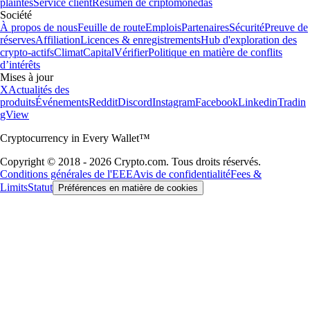
plaintes
Service client
Resumen de criptomonedas
Société
À propos de nous
Feuille de route
Emplois
Partenaires
Sécurité
Preuve de
réserves
Affiliation
Licences & enregistrements
Hub d'exploration des
crypto-actifs
Climat
Capital
Vérifier
Politique en matière de conflits
d’intérêts
Mises à jour
X
Actualités des
produits
Événements
Reddit
Discord
Instagram
Facebook
Linkedin
Tradin
gView
Cryptocurrency in Every Wallet™
Copyright © 2018 - 2026 Crypto.com. Tous droits réservés.
Conditions générales de l'EEE
Avis de confidentialité
Fees &
Limits
Statut
Préférences en matière de cookies