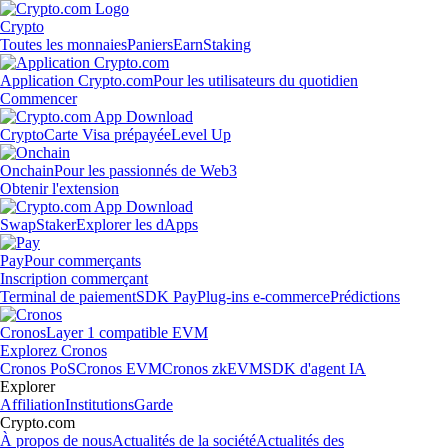
Crypto
Toutes les monnaies
Paniers
Earn
Staking
Application Crypto.com
Pour les utilisateurs du quotidien
Commencer
Crypto
Carte Visa prépayée
Level Up
Onchain
Pour les passionnés de Web3
Obtenir l'extension
Swap
Staker
Explorer les dApps
Pay
Pour commerçants
Inscription commerçant
Terminal de paiement
SDK Pay
Plug-ins e-commerce
Prédictions
Cronos
Layer 1 compatible EVM
Explorez Cronos
Cronos PoS
Cronos EVM
Cronos zkEVM
SDK d'agent IA
Explorer
Affiliation
Institutions
Garde
Crypto.com
À propos de nous
Actualités de la société
Actualités des