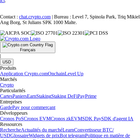
ici
.
Contact :
chat.crypto.com
| Bureau : Level 7, Spinola Park, Triq Mikiel
Ang Borg, St Julians SPK 1000 Malte.
Français
|
USD
Produits
Application Crypto.com
Onchain
Level Up
Marchés
Crypto
Particularités
Cartes
Paniers
Earn
Staking
Staking DeFi
Pay
Prime
Entreprises
Garde
Pay pour commerçant
Développeurs
Cronos PoS
Cronos EVM
Cronos zkEVM
SDK Pay
SDK d'agent IA
Ressources
Recherche
Actualités du marché
Learn
Convertisseur BTC/
USD
Glossaire
Widgets de prix
Bot telegram
Politique en matière de