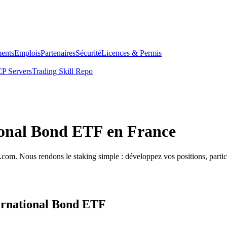
ents
Emplois
Partenaires
Sécurité
Licences & Permis
P Servers
Trading Skill Repo
ional Bond ETF en France
com. Nous rendons le staking simple : développez vos positions, partici
ternational Bond ETF