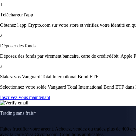
1
Télécharger l'app
Obtenez l'app Crypto.com sur votre store et vérifiez votre identité en 
2
Déposer des fonds
Déposez des fonds par virement bancaire, carte de crédit/débit, Apple P
3
Stakez vos Vanguard Total International Bond ETF
Sélectionnez votre solde Vanguard Total International Bond ETF dans l'
Inscrivez-vous maintenant
Trading sans frais*
Faites fructifier votre argent. Achetez, vendez ou tradez plus de 400 c
avec la carte Visa Crypto.com. Conditions applicables.