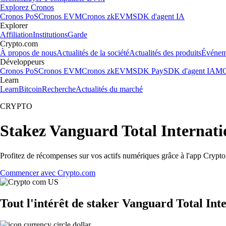
Explorez Cronos
Cronos PoS
Cronos EVM
Cronos zkEVM
SDK d'agent IA
Explorer
Affiliation
Institutions
Garde
Crypto.com
À propos de nous
Actualités de la société
Actualités des produits
Événem
Développeurs
Cronos PoS
Cronos EVM
Cronos zkEVM
SDK Pay
SDK d'agent IA
MC
Learn
Learn
Bitcoin
Recherche
Actualités du marché
CRYPTO
Stakez Vanguard Total Internat
Profitez de récompenses sur vos actifs numériques grâce à l'app Crypto.
Commencer avec Crypto.com
Tout l'intérêt de staker Vanguard Total In