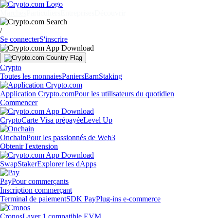
Marchés
Particuliers
Entreprises
Découvrir
/
Se connecter
S'inscrire
Crypto
Toutes les monnaies
Paniers
Earn
Staking
Application Crypto.com
Pour les utilisateurs du quotidien
Commencer
Crypto
Carte Visa prépayée
Level Up
Onchain
Pour les passionnés de Web3
Obtenir l'extension
Swap
Staker
Explorer les dApps
Pay
Pour commerçants
Inscription commerçant
Terminal de paiement
SDK Pay
Plug-ins e-commerce
Cronos
Layer 1 compatible EVM