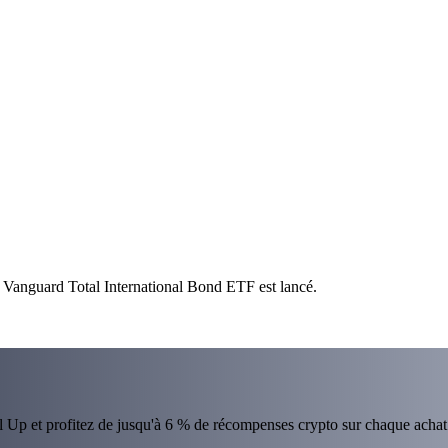
g Vanguard Total International Bond ETF est lancé.
el Up et profitez de jusqu'à 6 % de récompenses crypto sur chaque achat