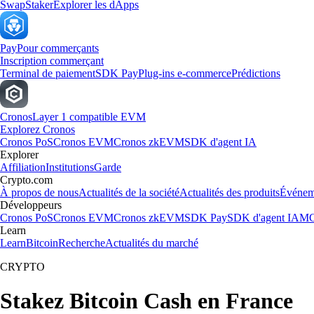
Swap
Staker
Explorer les dApps
Pay
Pour commerçants
Inscription commerçant
Terminal de paiement
SDK Pay
Plug-ins e-commerce
Prédictions
Cronos
Layer 1 compatible EVM
Explorez Cronos
Cronos PoS
Cronos EVM
Cronos zkEVM
SDK d'agent IA
Explorer
Affiliation
Institutions
Garde
Crypto.com
À propos de nous
Actualités de la société
Actualités des produits
Événem
Développeurs
Cronos PoS
Cronos EVM
Cronos zkEVM
SDK Pay
SDK d'agent IA
MC
Learn
Learn
Bitcoin
Recherche
Actualités du marché
CRYPTO
Stakez Bitcoin Cash en France