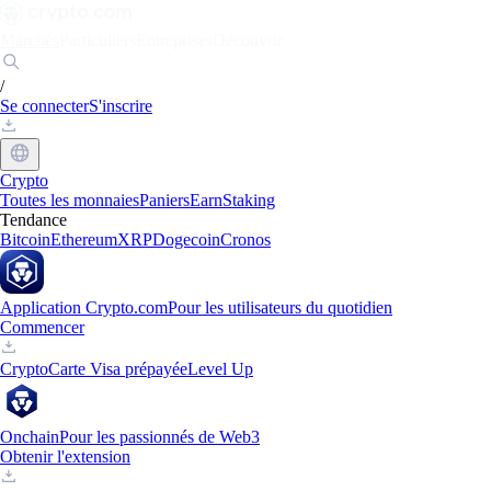
Marchés
Particuliers
Entreprises
Découvrir
/
Se connecter
S'inscrire
Crypto
Toutes les monnaies
Paniers
Earn
Staking
Tendance
Bitcoin
Ethereum
XRP
Dogecoin
Cronos
Application Crypto.com
Pour les utilisateurs du quotidien
Commencer
Crypto
Carte Visa prépayée
Level Up
Onchain
Pour les passionnés de Web3
Obtenir l'extension