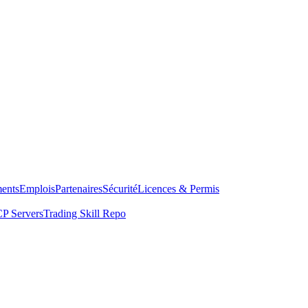
ents
Emplois
Partenaires
Sécurité
Licences & Permis
P Servers
Trading Skill Repo